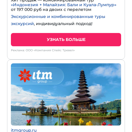
Хит продаж — комбинированный тур
«Индонезия + Малайзия: Бали и Куала-Лумпур»
от 197 000 руб на двоих с перелетом
Экскурсионные и комбинированные туры
экскурсий
, индивидуальный подход!
УЗНАТЬ БОЛЬШЕ
Реклама: ООО «Компания Спейс Тревел»
itmgroup.ru