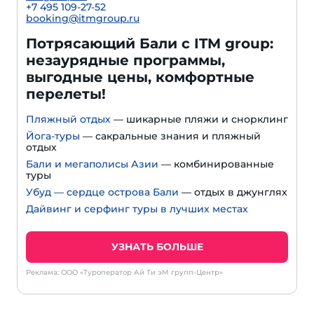
+7 495 109-27-52
booking@itmgroup.ru
Потрясающий Бали с ITM group:
незаурядные программы,
выгодные цены, комфортные
перелеты!
Пляжный отдых
— шикарные пляжи и снорклинг
Йога-туры
— сакральные знания и пляжный
отдых
Бали и мегаполисы Азии
— комбинированные
туры
Убуд — сердце острова Бали
— отдых в джунглях
Дайвинг и серфинг туры в лучших местах
УЗНАТЬ БОЛЬШЕ
Реклама: ООО «Туроператор Ай Ти эМ групп-Центр»