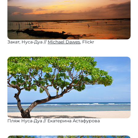
Закат, Нуса-Дуа
Michael Dawes
, Flickr
Пляж Нуса-Дуа
Екатерина Астафурова