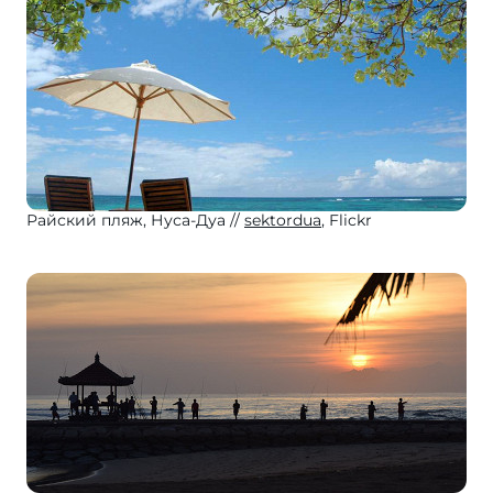
Райский пляж, Нуса-Дуа
sektordua
, Flickr