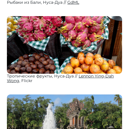
Рыбаки из Бали, Нуса-Дуа
GdML
Тропические фрукты, Нуса-Дуа
Lennon Ying-Dah
Wong
, Flickr