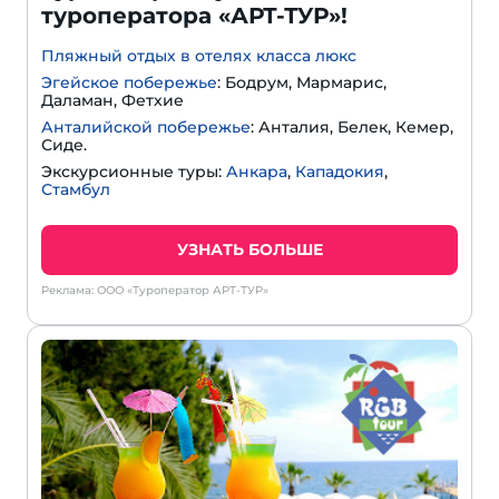
туроператора «АРТ-ТУР»!
Пляжный отдых в отелях класса люкс
Эгейское побережье
: Бодрум, Мармарис,
Даламан, Фетхие
Анталийской побережье
: Анталия, Белек, Кемер,
Сиде.
Экскурсионные туры:
Анкара
,
Кападокия
,
Стамбул
УЗНАТЬ БОЛЬШЕ
Реклама: ООО «Туроператор АРТ-ТУР»