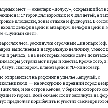
улярных мест —
аквапарк «Долусу»
, открывшийся в 2
акциона: 17 горок для взрослых и 9 для детей, а та
гровые площадки, зоны отдыха и фудкорты. В соста
 входят дельфинарий и аквариум. Дельфинарий и
ке «Лунный свет»
.
 зарослях леса, раскинулся огромный Динопарк (
оф.
завров выполнены в натуральную величину, умеют 
ми и рычать, а на некоторых можно даже покататьс
иматоры устраивают игры и квесты. Кроме того, в 
 батут, скалодром, планетарий и 7D-кинотеатр.
о отправиться на рафтинг в ущелье Капручай, с
ольниками — на экскурсию в древний город Демр
 Николай, и на остров Кекова, у берегов которого с
увшего города. Всей семьей стоит заглянуть на фо
тут предложат порыбачить и угостят свежепригот