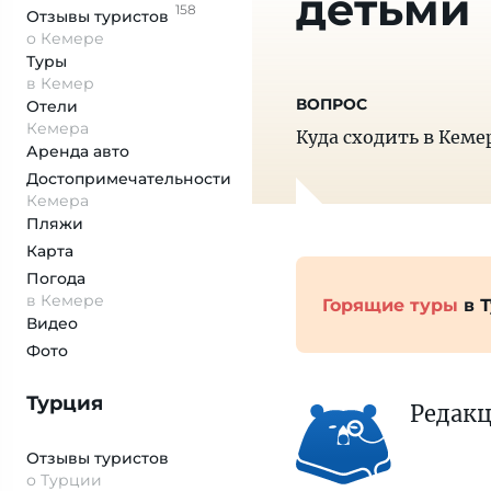
детьми
158
Отзывы
туристов
о Кемере
Туры
в Кемер
Отели
Кемера
Куда сходить в Кеме
Аренда авто
Достопримеча­тельности
Кемера
Пляжи
Карта
Погода
в Кемере
Горящие туры
в 
Видео
Фото
Турция
Редак
Отзывы туристов
о Турции