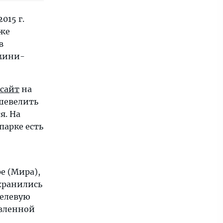
015 г.
кже
в
 мини-
 сайт
на
шевелить
я. На
парке есть
е (Мира),
охранились
релевую
овленной