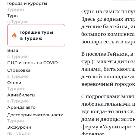
Города и курорты
Турции
Одно из самых поп
Туры
Здесь 32 водных аттр
в Турцию
детские бассейны, и
Горящие туры
большого комплекса
в Турцию
зоопарк есть и в
пар
Виза
В поселке Гейнюк, в
в Турцию
тур.): макеты дино
ПЦР и тесты на COVID
лапами, бить хвоста
Страховка
в Турцию
детской площадке ан
Отели
веревочный городок,
Турции
Авиабилеты
С подростками можн
в Турцию
любознательными шк
Аренда авто
где когда-то жил Св.
Достопримеча­тельности
дома и дворцы затон
Турции
ферму «Улупинар»: 
Экскурсии
по Турции
форелью.