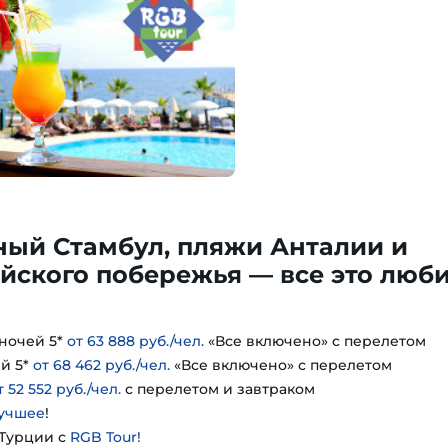
ный Стамбул, пляжи Анталии и
йского побережья — все это люб
ночей 5*
от 63 888 руб./чел.
«Все включено» с перелетом
й 5*
от 68 462 руб./чел.
«Все включено» с перелетом
т 52 552 руб./чел.
с перелетом и завтраком
учшее
!
 Турции с
RGB Tour!