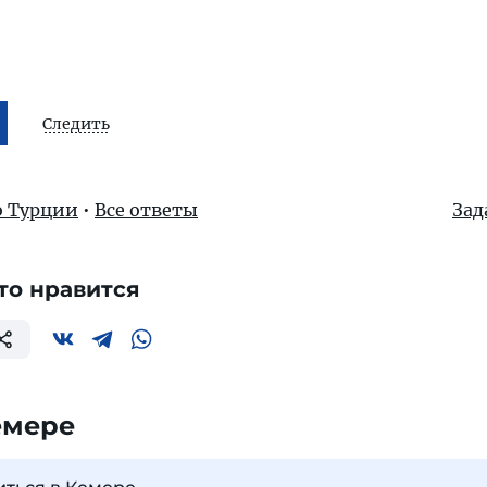
Следить
о Турции
•
Все ответы
Зад
то нравится
емере