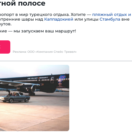
тной полосе
опорт в мир турецкого отдыха. Хотите —
пляжный отдых и
— утренние шары над
Каппадокией
или улицы
Стамбула
вне
утов.
ие — мы запускаем ваш маршрут!
Е
Реклама: ООО «Компания Спейс Тревел»