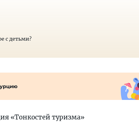
ре с детьми?
Турцию
ция «Тонкостей туризма»