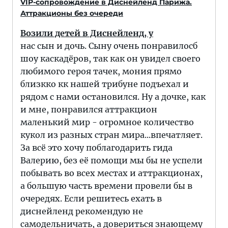
VIP-сопровождение в Диснейленд Парижа.
Аттракционы без очереди
Возили детей в Диснейленд, у
нас сын и дочь. Сыну очень понравилосб
шоу каскадёров, так как он увидел своего
любимого героя тачек, мония прямо
близкко кк нашей трибуне подъехал и
рядом с нами остановился. Ну а дочке, как
и мне, понравился аттракцион
маленький мир - огромное количество
кукол из разных стран мира...впечатляет.
За всё это хочу поблагодарить гида
Валерию, без её помощи мы бы не успели
побывать во всех местах и аттракционах,
а большую часть времени провели бы в
очередях. Если решитесь ехать в
диснейленд рекомендую не
самодельничать, а довериться знающему