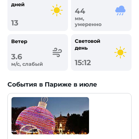
дней
44
мм,
13
умеренно
Световой
Ветер
день
3.6
15:12
м/с, слабый
События в Париже в июле