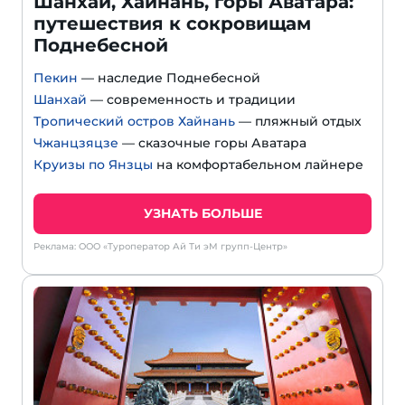
Шанхай, Хайнань, горы Аватара:
путешествия к сокровищам
Поднебесной
Пекин
— наследие Поднебесной
Шанхай
— современность и традиции
Тропический остров Хайнань
— пляжный отдых
Чжанцзяцзе
— сказочные горы Аватара
Круизы по Янзцы
на комфортабельном лайнере
УЗНАТЬ БОЛЬШЕ
Реклама: ООО «Туроператор Ай Ти эМ групп-Центр»