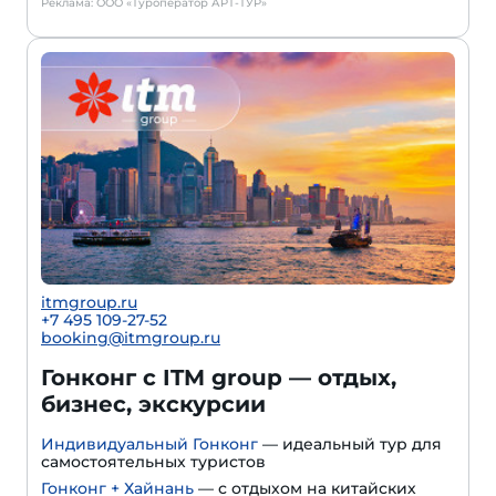
Реклама: ООО «Туроператор АРТ-ТУР»
itmgroup.ru
+7 495 109-27-52
booking@itmgroup.ru
Гонконг с ITM group — отдых,
бизнес, экскурсии
Индивидуальный Гонконг
— идеальный тур для
самостоятельных туристов
Гонконг + Хайнань
— с отдыхом на китайских