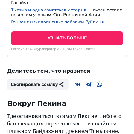
Гавайях
Тысяча и одна азиатская история
— путешествие
по ярким уголкам Юго-Восточной Азии!
Гонконг и живописные пейзажи Гуйлиня
УЗНАТЬ БОЛЬШЕ
Реклама: ООО «Туроператор Ай Ти эМ групп-Центр»
Делитесь тем, что нравится
Скопировать ссылку
Вокруг Пекина
Где остановиться:
в самом
Пекине
, либо его
близлежащих окрестностях — спокойном
пляжном Байдахэ или древнем
Тяньцзине
.