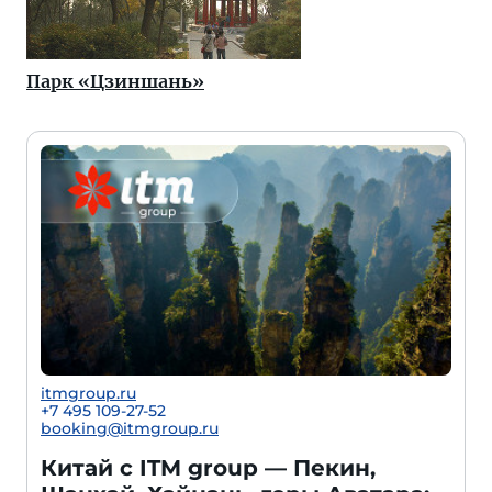
Парк «Цзиншань»
itmgroup.ru
+7 495 109-27-52
booking@itmgroup.ru
Китай с ITM group — Пекин,