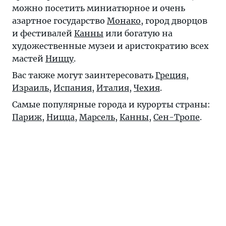
можно посетить миниатюрное и очень
азартное государство
Монако
, город дворцов
и фестивалей
Канны
или богатую на
художественные музеи и аристократию всех
мастей
Ниццу
.
Вас также могут заинтересовать
Греция
,
Израиль
,
Испания
,
Италия
,
Чехия
.
Самые популярные города и курорты страны:
Париж
,
Ницца
,
Марсель
,
Канны
,
Сен-Тропе
.