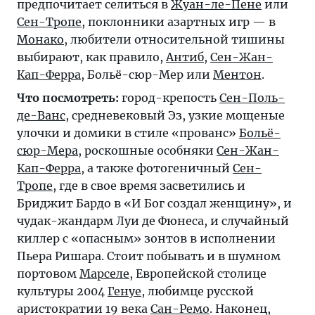
предпочитает селиться в
Жуан-ле-Пене
или
Сен-Тропе
, поклонники азартных игр — в
Монако
, любители относительной тишины
выбирают, как правило,
Антиб
,
Сен-Жан-
Кап-Ферра
, Больё-сюр-Мер или
Ментон
.
Что посмотреть:
город-крепость
Сен-Поль-
де-Ванс
, средневековый Эз, узкие мощеные
улочки и домики в стиле «прованс»
Больё-
сюр-Мера
, роскошные особняки
Сен-Жан-
Кап-Ферра
, а также фотогеничный
Сен-
Тропе
, где в свое время засветились и
Бриджит Бардо в «И Бог создал женщину», и
чудак-жандарм Луи де Фюнеса, и случайный
киллер с «опасным» зонтов в исполнении
Пьера Ришара. Стоит побывать и в шумном
портовом
Марселе
, Европейской столице
культуры 2004
Генуе
, любимце русской
аристократии 19 века
Сан-Ремо
. Наконец,