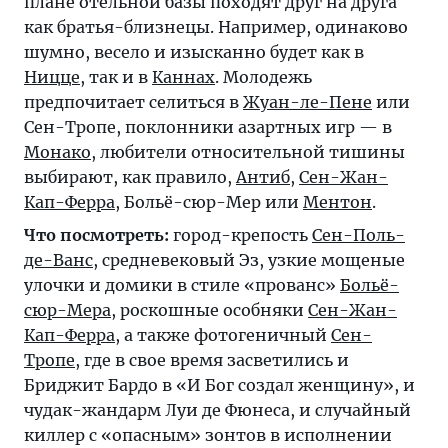
плане отельной базы походят друг на друга
как братья-близнецы. Например, одинаково
шумно, весело и изысканно будет как в
Ницце
, так и в
Каннах
. Молодежь
предпочитает селиться в
Жуан-ле-Пене
или
Сен-Тропе
, поклонники азартных игр — в
Монако
, любители относительной тишины
выбирают, как правило,
Антиб
,
Сен-Жан-
Кап-Ферра
, Больё-сюр-Мер или
Ментон
.
Что посмотреть:
город-крепость
Сен-Поль-
де-Ванс
, средневековый Эз, узкие мощеные
улочки и домики в стиле «прованс»
Больё-
сюр-Мера
, роскошные особняки
Сен-Жан-
Кап-Ферра
, а также фотогеничный
Сен-
Тропе
, где в свое время засветились и
Бриджит Бардо в «И Бог создал женщину», и
чудак-жандарм Луи де Фюнеса, и случайный
киллер с «опасным» зонтов в исполнении