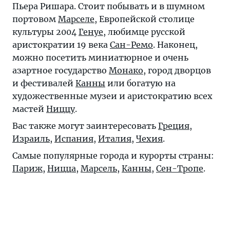
Пьера Ришара. Стоит побывать и в шумном
портовом
Марселе
, Европейской столице
культуры 2004
Генуе
, любимце русской
аристократии 19 века
Сан-Ремо
. Наконец,
можно посетить миниатюрное и очень
азартное государство
Монако
, город дворцов
и фестивалей
Канны
или богатую на
художественные музеи и аристократию всех
мастей
Ниццу
.
Вас также могут заинтересовать
Греция
,
Израиль
,
Испания
,
Италия
,
Чехия
.
Самые популярные города и курорты страны:
Париж
,
Ницца
,
Марсель
,
Канны
,
Сен-Тропе
.