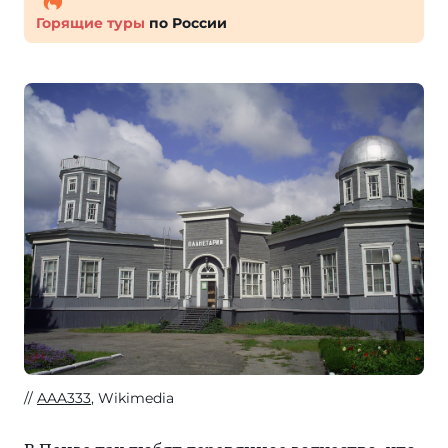
Горящие туры
по России
AAA333
, Wikimedia