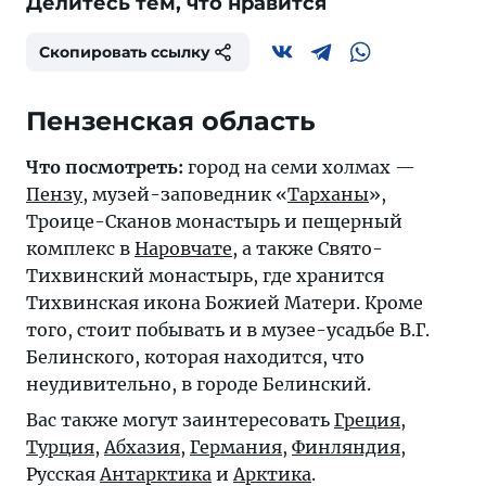
Делитесь тем, что нравится
Скопировать ссылку
Пензенская область
Что посмотреть:
город на семи холмах —
Пензу
, музей-заповедник «
Тарханы
»,
Троице-Сканов монастырь и пещерный
комплекс в
Наровчате
, а также Свято-
Тихвинский монастырь, где хранится
Тихвинская икона Божией Матери. Кроме
того, стоит побывать и в музее-усадьбе В.Г.
Белинского, которая находится, что
неудивительно, в городе Белинский.
Вас также могут заинтересовать
Греция
,
Турция
,
Абхазия
,
Германия
,
Финляндия
,
Русская
Антарктика
и
Арктика
.