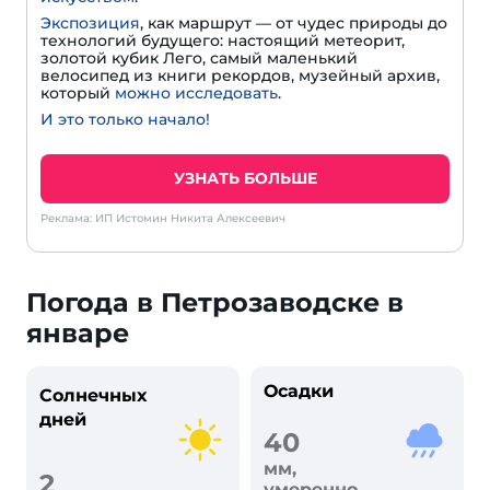
Экспозиция
, как маршрут — от чудес природы до
технологий будущего: настоящий метеорит,
золотой кубик Лего, самый маленький
велосипед из книги рекордов, музейный архив,
который
можно исследовать
.
И это только начало!
УЗНАТЬ БОЛЬШЕ
Реклама: ИП Истомин Никита Алексеевич
Погода в Петрозаводске в
январе
Осадки
Солнечных
дней
40
мм,
2
умеренно