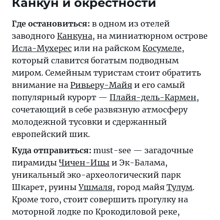
Канкун и окрестности
Где остановиться:
в одном из отелей
заводного
Канкуна
, на миниатюрном острове
Исла-Мухерес
или на райском
Косумеле
,
который славится богатым подводным
миром. Семейным туристам стоит обратить
внимание на
Ривьеру-Майя
и его самый
популярный курорт —
Плайя-дель-Кармен
,
сочетающий в себе развязную атмосферу
молодежной тусовки и сдержанный
европейский шик.
Куда отправиться:
must-see — загадочные
пирамиды
Чичен-Ицы
и Эк-Балама,
уникальный эко-археологический парк
Шкарет, руины
Ушмаля
, город майя
Тулум
.
Кроме того, стоит совершить прогулку на
моторной лодке по Крокодиловой реке,