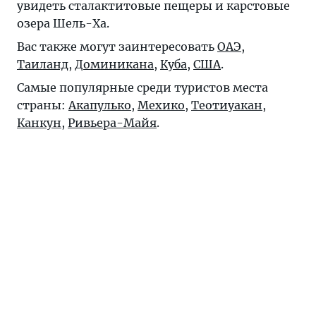
увидеть сталактитовые пещеры и карстовые
озера Шель-Ха.
Вас также могут заинтересовать
ОАЭ
,
Таиланд
,
Доминикана
,
Куба
,
США
.
Самые популярные среди туристов места
страны:
Акапулько
,
Мехико
,
Теотиуакан
,
Канкун
,
Ривьера-Майя
.