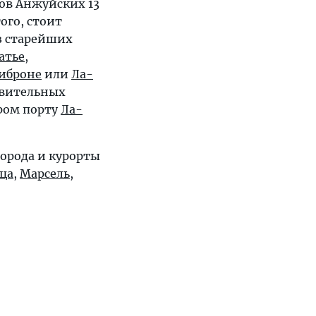
ов Анжуйских 13
того, стоит
з старейших
атье
,
иброне
или
Ла-
ивительных
аром порту
Ла-
орода и курорты
ца
,
Марсель
,