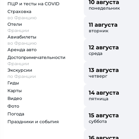
10 августа
ПЦР и тесты на COVID
понедельник
Страховка
во Францию
Отели
11 августа
Франции
вторник
Авиабилеты
во Францию
12 августа
Аренда авто
среда
Достопримеча­тельности
Франции
13 августа
Экскурсии
четверг
по Франции
Гиды
Карты
14 августа
Видео
пятница
Фото
Погода
15 августа
суббота
Праздники и события
16 августа