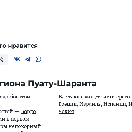
то нравится
гиона Пуату-Шаранта
од с богатой
Вас также могут заинтересо
Греция
,
Израиль
,
Испания
,
И
остей —
Бордо
;
Чехия
.
ми в первом
 эры непокорный