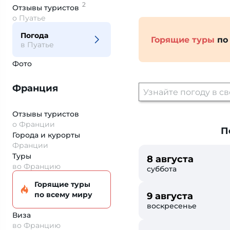
2
Отзывы
туристов
о Пуатье
Погода
Горящие туры
по
в Пуатье
Фото
Франция
Отзывы туристов
о Франции
П
Города и курорты
Франции
Туры
8 августа
во Францию
суббота
Горящие туры
по всему миру
9 августа
воскресенье
Виза
во Францию