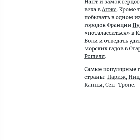
Нант
и замок герцог
века в
Анже
. Кроме 
побывать в одном и
городов Франции
Пу
«поталасситься» в
К
Боли
и отведать уд
морских гадов в Ст
Рошеля
.
Самые популярные г
страны:
Париж
,
Ниц
Канны
,
Сен-Тропе
.