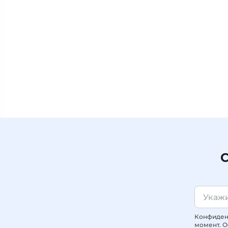
С
Конфиденц
момент. О