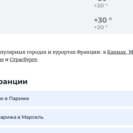
+20 °
+30 °
+20 °
опулярных городах и курортах Франции: в
Каннах
,
М
не
и
Страсбурге
.
ранции
ью в Париже
Парижа в Марсель