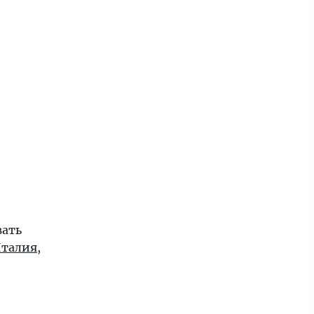
вать
талия
,