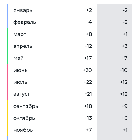
янв
арь
+2
-2
фев
раль
+4
-2
мар
т
+8
+1
апр
ель
+12
+3
май
+17
+7
июн
ь
+20
+10
июл
ь
+22
+12
авг
уст
+21
+12
сен
тябрь
+18
+9
окт
ябрь
+13
+6
ноя
брь
+7
+1