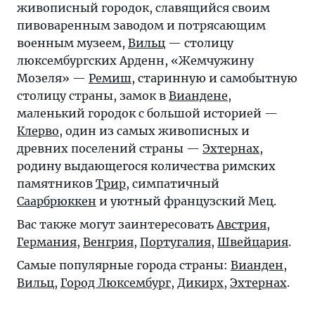
живописный городок, славящийся своим
пивоваренным заводом и потрясающим
военным музеем,
Вильц
— столицу
люксембургских Арденн, «Жемчужину
Мозеля» —
Ремиш
, старинную и самобытную
столицу страны, замок в
Виандене
,
маленький городок с большой историей —
Клерво
, один из самых живописных и
древних поселений страны —
Эхтернах
,
родину выдающегося количества римских
памятников
Трир
, симпатичный
Саарбрюккен
и уютный французский Мец.
Вас также могут заинтересовать
Австрия
,
Германия
,
Венгрия
,
Португалия
,
Швейцария
.
Самые популярные города страны:
Вианден
,
Вильц
,
Город Люксембург
,
Дикирх
,
Эхтернах
.