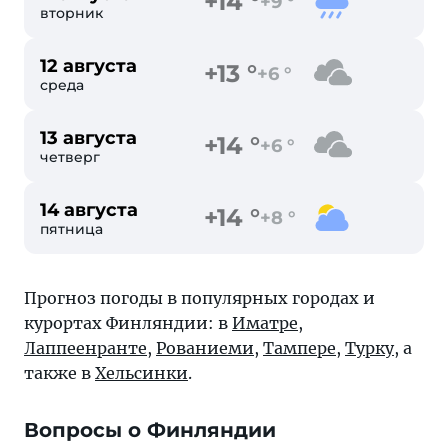
+14 °
+9 °
вторник
12 августа
+13 °
+6 °
среда
13 августа
+14 °
+6 °
четверг
14 августа
+14 °
+8 °
пятница
Прогноз погоды в популярных городах и
курортах Финляндии: в
Иматре
,
Лаппеенранте
,
Рованиеми
,
Тампере
,
Турку
, а
также в
Хельсинки
.
Вопросы о Финляндии