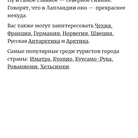
Ну и самое главное — северное сияние.
Говорят, что в Лапландии оно — прекраснее
некуда.
Вас также могут заинтересовать
Чехия
,
Франция
,
Германия
,
Норвегия
,
Швеция
,
Русская
Антарктика
и
Арктика
.
Самые популярные среди туристов города
страны:
Иматра
,
Куопио
,
Куусамо-Рука
,
Рованиеми
,
Хельсинки
.