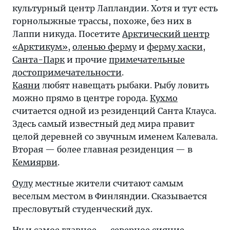
культурный центр Лапландии. Хотя и тут есть
горнолыжные трассы, похоже, без них в
Лаппи никуда. Посетите
Арктический центр
«Арктикум»
,
оленью ферму
и
ферму хаски
,
Санта-Парк
и прочие
примечательные
достопримечательности
.
Каяни
любят навещать рыбаки. Рыбу ловить
можно прямо в центре города.
Кухмо
считается одной из резиденций Санта Клауса.
Здесь самый известный дед мира правит
целой деревней со звучным именем Калевала.
Вторая — более главная резиденция — в
Кемиярви
.
Оулу
местные жители считают самым
веселым местом в Финляндии. Сказывается
пресловутый студенческий дух.