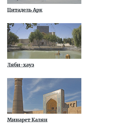
Цитадель Арк
Ляби-хауз
Минарет Калян