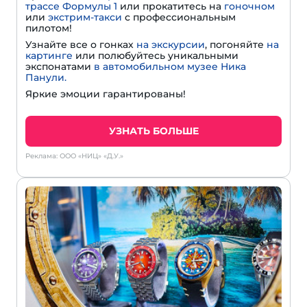
трассе Формулы 1
или прокатитесь на
гоночном
или
экстрим-такси
с профессиональным
пилотом!
Узнайте все о гонках
на экскурсии
, погоняйте
на
картинге
или полюбуйтесь уникальными
экспонатами
в автомобильном музее Ника
Панули.
Яркие эмоции гарантированы!
УЗНАТЬ БОЛЬШЕ
Реклама: ООО «НИЦ» «Д.У.»