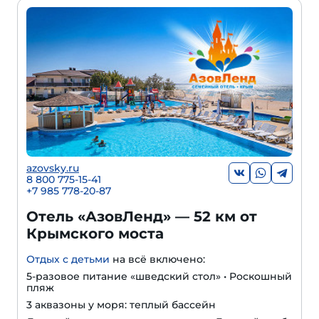
azovsky.ru
8 800 775-15-41
+
7 985 778-20-87
Отель «АзовЛенд» — 52 км от
Крымского моста
Отдых с детьми
на всё включено:
5-разовое питание «шведский стол» • Роскошный
пляж
3 аквазоны у моря: теплый бассейн