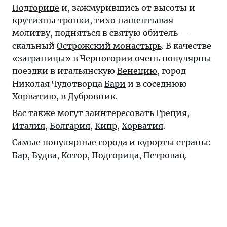
Подгорице
и, зажмурившись от высоты и
крутизны тропки, тихо нашептывая
молитву, подняться в святую обитель —
скальный
Острожский монастырь
. В качестве
«заграницы» в Черногории очень популярны
поездки в итальянскую
Венецию
, город
Николая Чудотворца
Бари
и в соседнюю
Хорватию, в
Дубровник
.
Вас также могут заинтересовать
Греция
,
Италия
,
Болгария
,
Кипр
,
Хорватия
.
Самые популярные города и курорты страны:
Бар
,
Будва
,
Котор
,
Подгорица
,
Петровац
.