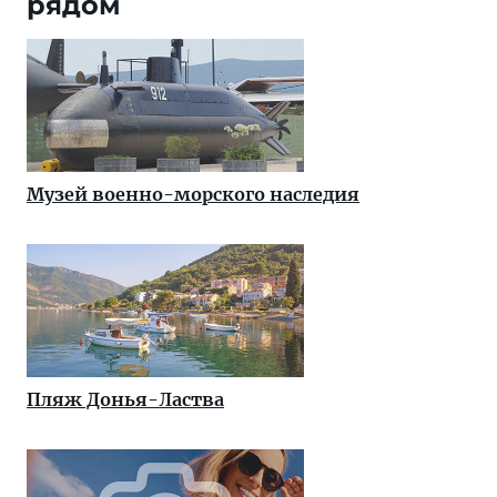
рядом
Музей военно-морского наследия
Пляж Донья-Ластва