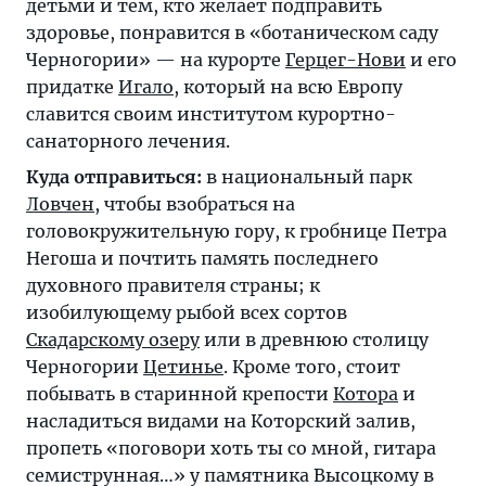
детьми и тем, кто желает подправить
здоровье, понравится в «ботаническом саду
Черногории» — на курорте
Герцег-Нови
и его
придатке
Игало
, который на всю Европу
славится своим институтом курортно-
санаторного лечения.
Куда отправиться:
в национальный парк
Ловчен
, чтобы взобраться на
головокружительную гору, к гробнице Петра
Негоша и почтить память последнего
духовного правителя страны; к
изобилующему рыбой всех сортов
Скадарскому озеру
или в древнюю столицу
Черногории
Цетинье
. Кроме того, стоит
побывать в старинной крепости
Котора
и
насладиться видами на Которский залив,
пропеть «поговори хоть ты со мной, гитара
семиструнная…» у памятника Высоцкому в