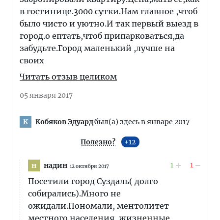
в гостинице.3000 сутки.Нам главное ,чтоб
было чисто и уютно.И так первый выезд в
город.о ептать,чтоб припарковаться,да
забудьте.Город маленький ,лучше на
своих
Читать отзыв целиком
05 января 2017
Кобяков Эдуард
был(а) здесь в январе 2017
К
Полезно?
12
1
1
надин
н
12 октября 2017
Посетили город Суздаль( долго
собирались).Много не
ожидали.Пономали, ментолитет
местного населения, жизненные