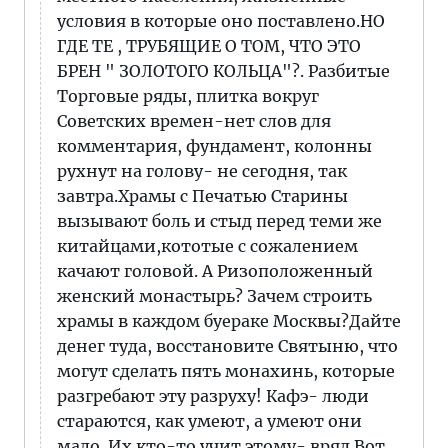
условия в которые оно поставлено.НО
ГДЕ ТЕ , ТРУБЯЩИЕ О ТОМ, ЧТО ЭТО
БРЕН " ЗОЛОТОГО КОЛЬЦА"?. Разбитые
Торговые ряды, плитка вокруг
Советских времен-нет слов для
комментария, фундамент, колонны
рухнут на голову- не сегодня, так
завтра.Храмы с Печатью Старины
вызывают боль и стыд перед теми же
китайцами,кототые с сожалением
качают головой. А Ризоположенный
женский монастырь? Зачем строить
храмы в каждом буераке Москвы?Дайте
денег туда, восстановите Святыню, что
могут сделать пять монахинь, которые
разгребают эту разруху! Кафэ- люди
стараются, как умеют, а умеют они
мало. Их кто-то учит этому- вряд.Вот