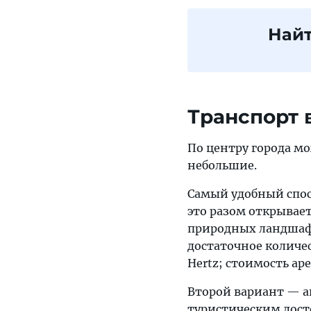
Найт
Транспорт 
По центру города м
небольшие.
Самый удобный спос
это разом открывае
природных ландшафт
достаточное количес
Hertz; стоимость ар
Второй вариант — а
туристическим дост