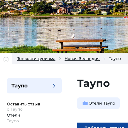
Тонкости туризма
Новая Зеландия
Таупо
Таупо
Таупо
Отели Таупо
Оставить отзыв
о Таупо
Отели
Таупо