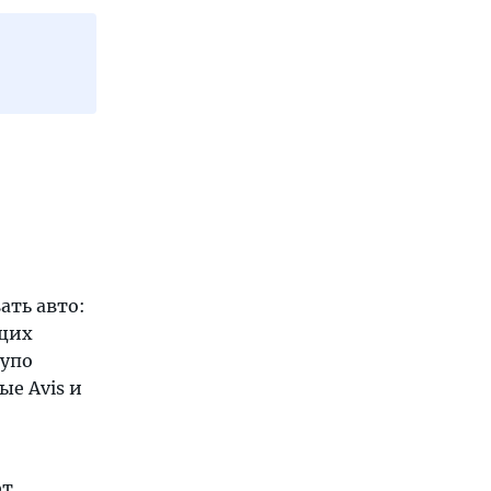
ать авто:
ющих
аупо
ые Avis и
от