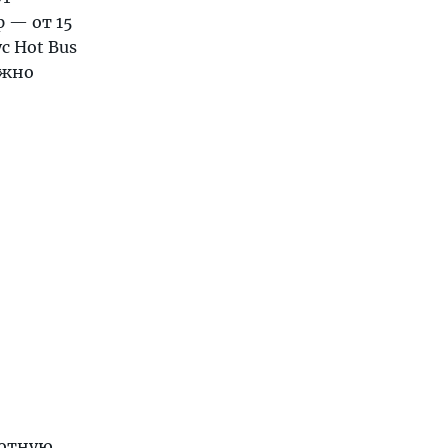
 — от 15
с Hot Bus
ожно
ротную