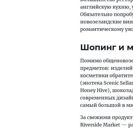
английскую кухню, 
Обязательно попроб
новозеландские вин
романтическому ужин
Шопинг и 
Помимо общеновозе
предметов: изделий
косметики обратите 
(энотека Scenic Sel
Honey Hive), шокола
современных дизайне
самый большой в мир
За свежими продук
Riverside Market — р