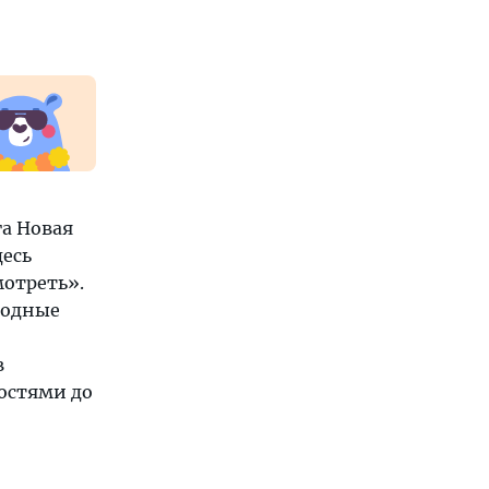
га Новая
десь
мотреть».
родные
в
остями до