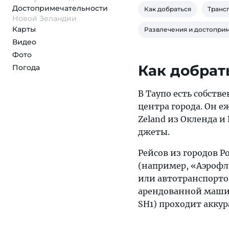
Достопримеча­тельности
Как добраться
Транс
Новой Зеландии
Карты
Развлечения и достопри
Видео
Фото
Как добрат
Погода
В Таупо есть собств
центра города. Он 
Zeland из Окленда и
джеты.
Рейсов из городов Р
(например, «Аэрофл
или автотранспортом
арендованной машине
SH1) проходит аккур