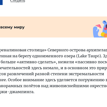
Следить
 всему миру
реналиновая столица» Северного острова архипела
нная на берегу одноименного озера (Lake Taupō). З
я больше «активно сделать», нежели «пассивно пос
ечательностей здесь немало, и в основном это при
исок развлечений разной степени экстремальности
ее. Особое внимание здесь уделяется погружению 
панорамных полётов над живописнейшими окрестн
нджи-джампинга.