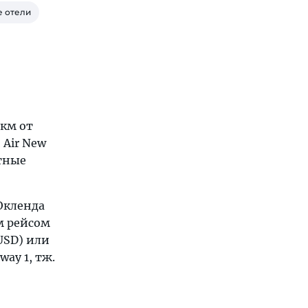
 отели
 км от
Air New
стные
 Окленда
м рейсом
 USD) или
ay 1, тж.