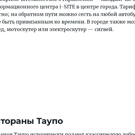
рмационного центра i-SITE в центре города. Тариф
тно; на обратном пути можно сесть на любой автобу
не быть привязанным ко времени. В городе также м
д, мотоскутер или электроскутер — сигвей.
стораны Таупо
анов Таупо исторически подают классическую доб