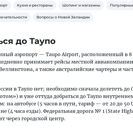
порт
Кухня и рестораны
Шопинг и магазины
Популярные
мечательности
Вопросы о Новой Зеландии
ься до Таупо
енный аэропорт — Taupo Airport, расположенный в 8
ежедневно принимает рейсы местной авиакомпании 
 Веллингтона, а также австралийские чартеры и ча
оссии в Таупо нет; необходимо сначала долететь до
отом») и уже оттуда добраться до Таупо внутренне
: на автобусе (5 часов в пути, тариф — от 20 до 50
 (4 часа езды). Федеральная дорога № 1 (State Highw
ат через городской центр.