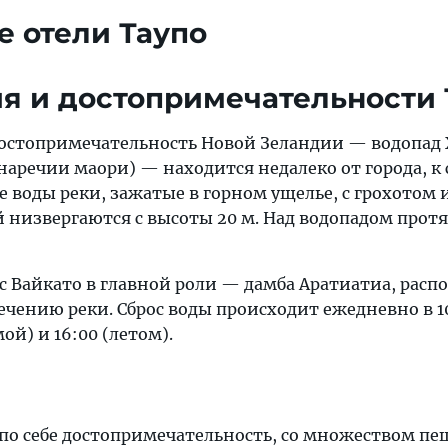
 отели Таупо
я и достопримечательности 
остопримечательность Новой Зеландии — водопад 
наречии маори) — находится недалеко от города, к 
е воды реки, зажатые в горном ущелье, с грохотом 
 низвергаются с высоты 20 м. Над водопадом прот
 с Вайкато в главной роли — дамба Аратиатиа, рас
 течению реки. Сброс воды происходит ежедневно в 10
мой) и 16:00 (летом).
 по себе достопримечательность, со множеством п