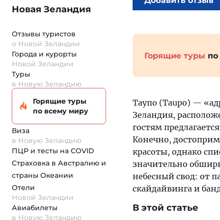
Добавить отзыв
Новая Зеландия
Отзывы туристов
о Новой Зеландии
Города и курорты
Горящие туры
по
Новой Зеландии
Туры
в Новую Зеландию
Горящие туры
Таупо (Taupo) — «ад
по всему миру
Зеландия, расположе
гостям предлагаетс
Виза
Конечно, достоприм
в Новую Зеландию
ПЦР и тесты на COVID
красоты, однако сп
Страховка
в Австралию и
значительно обширн
страны Океании
небесный свод: от 
Отели
скайдайвинга и ба
Новой Зеландии
В этой статье
Авиабилеты
в Новую Зеландию