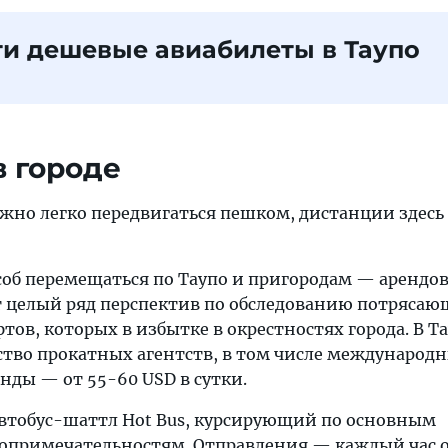
и дешевые авиабилеты в Таупо
в городе
ожно легко передвигаться пешком, дистанции здесь
об перемещаться по Таупо и пригородам — арендов
т целый ряд перспектив по обследованию потряса
ов, которых в избытке в окрестностях города. В Т
тво прокатных агентств, в том числе международн
енды — от 55-60 USD в сутки.
втобус-шаттл Hot Bus, курсирующий по основным
опримечательностям. Отправления — каждый час 