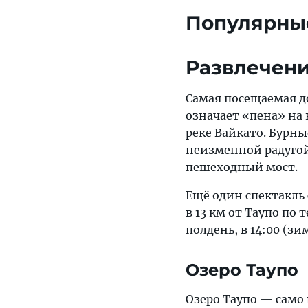
Популярные
Развлечени
Самая посещаемая д
означает «пена» на 
реке Вайкато. Бурны
неизменной радугой
пешеходный мост.
Ещё один спектакль
в 13 км от Таупо по
полдень, в 14:00 (зи
Озеро Таупо
Озеро Таупо — само