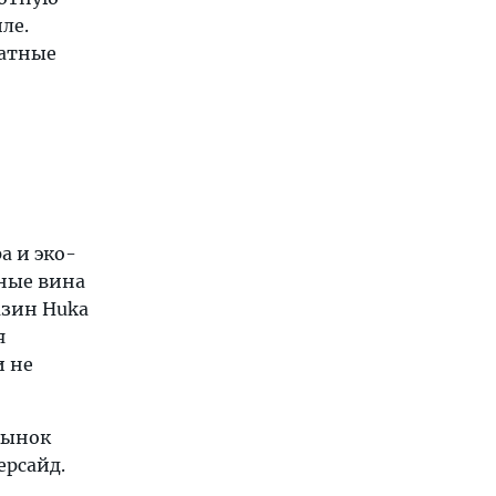
ле.
матные
а и эко-
тные вина
азин Huka
я
и не
рынок
ерсайд.