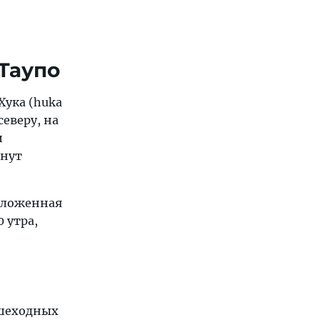
Таупо
Хука (huka
северу, на
и
янут
положенная
 утра,
ешеходных