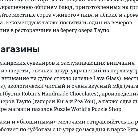
украшенную обилием блюд, приготовленных на гри
уйте местные сорта «живого» пива и лёгкие и аро
а. Рекомендуем также посвятить один из вечеров
у в ресторанчике на берегу озера Таупо.
магазины
ландских сувениров и заслуживающих внимания
 из шерсти, овечьих шкур, украшений из перламутр
внимание на дутое стекло (ателье Lava Glass), мес
lars), экологически чистый и очень вкусный мёд (маг
д (бутик Robin’s Handmade Chocolates), произведени
ров Таупо (галереи Kura и Zea You), а также едва л
е магазин паззлов Puzzle World’s Puzzle Shop.
тами и «блошиными» мелочами отправляйтесь на 
аботает по субботам с 10 утра до часу дня в парке Рив