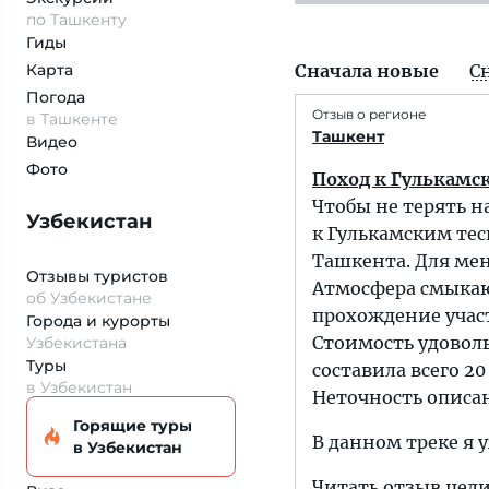
по Ташкенту
Гиды
Карта
Сначала новые
С
Погода
Отзыв о регионе
в Ташкенте
Ташкент
Видео
Фото
Поход к Гулькамс
Чтобы не терять н
Узбекистан
к Гулькамским те
Ташкента. Для меня
Отзывы туристов
Атмосфера смыкаю
об Узбекистане
прохождение участ
Города и курорты
Стоимость удоволь
Узбекистана
Туры
составила всего 20 
в Узбекистан
Неточность описа
Горящие туры
В данном треке я 
в Узбекистан
Читать отзыв цел