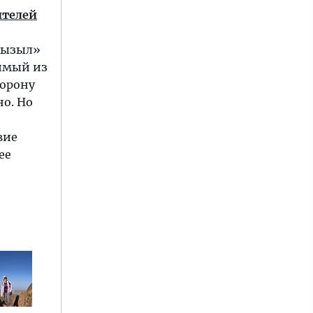
ителей
«кызыл»
димый из
торону
но. Но
вие
ее