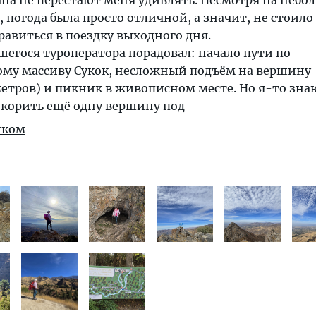
на не перестают меня удивлять. Несмотря на небо
, погода была просто отличной, а значит, не стоило
равиться в поездку выходного дня.
егося туроператора порадовал: начало пути по
ому массиву Сукок, несложный подъём на вершину
етров) и пикник в живописном месте. Но я-то знаю
корить ещё одну вершину под
иком