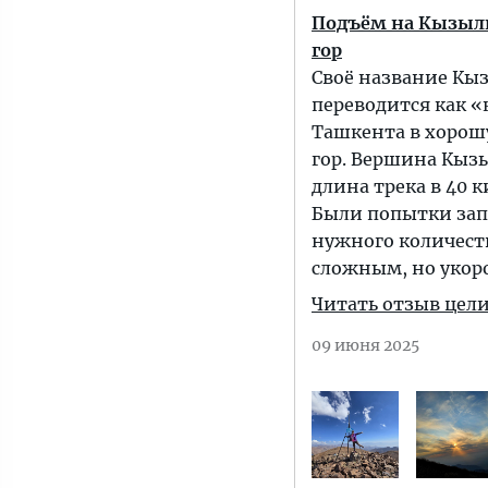
Подъём на Кызылн
гор
Своё название Кыз
переводится как 
Ташкента в хорошу
гор. Вершина Кызы
длина трека в 40 
Были попытки запи
нужного количест
сложным, но укор
Читать отзыв цел
09 июня 2025