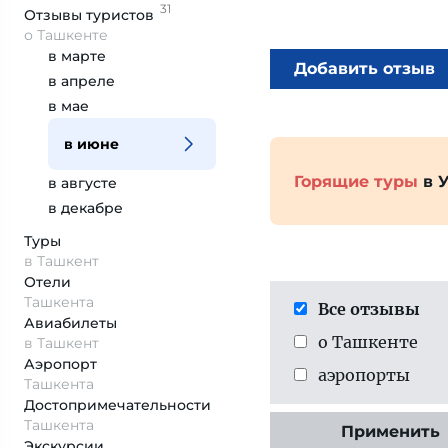
31
Отзывы
туристов
о Ташкенте
в марте
Добавить отзыв
в апреле
в мае
в июне
Горящие туры
в 
в августе
в декабре
Туры
в Ташкент
Отели
Ташкента
Все отзывы
Авиабилеты
о Ташкенте
в Ташкент
Аэропорт
аэропорты
Ташкента
Достопримеча­тельности
Ташкента
Применить
Экскурсии