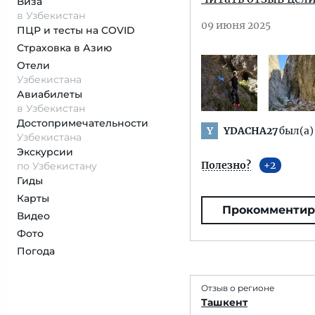
Виза
в Узбекистан
09 июня 2025
ПЦР и тесты на COVID
Страховка
в Азию
Отели
Узбекистана
Авиабилеты
в Узбекистан
Достопримеча­тельности
YDACHA27
был(а)
Y
Узбекистана
Экскурсии
Полезно?
2
по Узбекистану
Гиды
Карты
Прокомментир
Видео
Фото
Погода
Отзыв о регионе
Ташкент