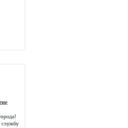
тие
города!
 службу