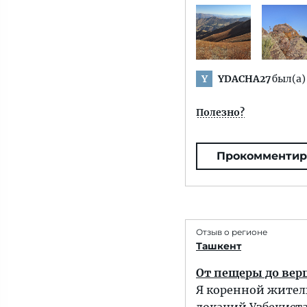
YDACHA27
был(а)
Y
Полезно?
Прокомментир
Отзыв о регионе
Ташкент
От пещеры до вер
Я коренной жител