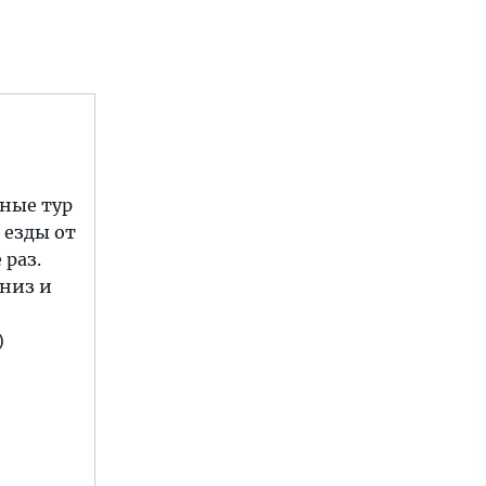
дные тур
 езды от
 раз.
вниз и
)