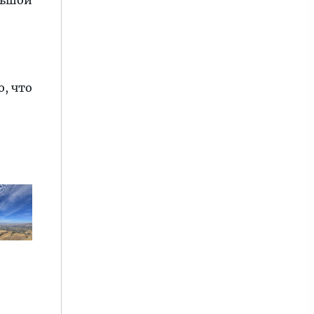
льшой
, что