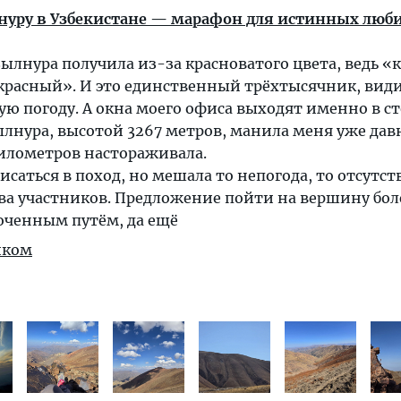
уру в Узбекистане — марафон для истинных люб
ылнура получила из-за красноватого цвета, ведь 
«красный». И это единственный трёхтысячник, ви
ю погоду. А окна моего офиса выходят именно в с
лнура, высотой 3267 метров, манила меня уже дав
километров настораживала.
саться в поход, но мешала то непогода, то отсутст
ва участников. Предложение пойти на вершину бол
оченным путём, да ещё
иком