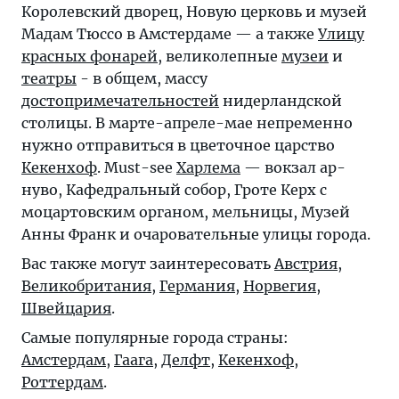
Королевский дворец, Новую церковь и музей
Мадам Тюссо в Амстердаме — а также
Улицу
красных фонарей
, великолепные
музеи
и
театры
- в общем, массу
достопримечательностей
нидерландской
столицы. В марте-апреле-мае непременно
нужно отправиться в цветочное царство
Кекенхоф
. Must-see
Харлема
— вокзал ар-
нуво, Кафедральный собор, Гроте Керх с
моцартовским органом, мельницы, Музей
Анны Франк и очаровательные улицы города.
Вас также могут заинтересовать
Австрия
,
Великобритания
,
Германия
,
Норвегия
,
Швейцария
.
Самые популярные города страны:
Амстердам
,
Гаага
,
Делфт
,
Кекенхоф
,
Роттердам
.