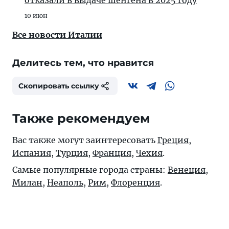
отказали в выдаче шенгена в 2025 году
10 июн
Все новости Италии
Делитесь тем, что нравится
Скопировать ссылку
Также рекомендуем
Вас также могут заинтересовать
Греция
,
Испания
,
Турция
,
Франция
,
Чехия
.
Самые популярные города страны:
Венеция
,
Милан
,
Неаполь
,
Рим
,
Флоренция
.