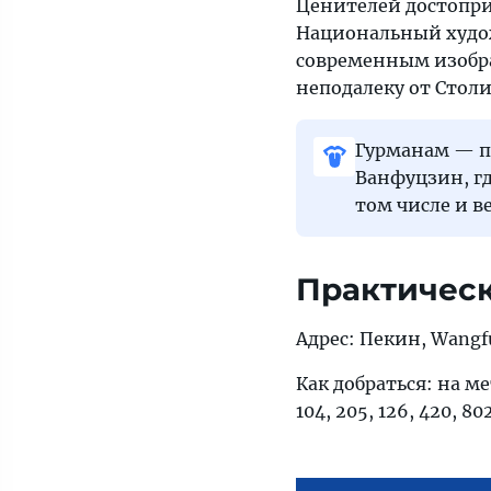
Ценителей достопри
Национальный худо
современным изобра
неподалеку от Стол
Гурманам — пр
Ванфуцзин, гд
том числе и 
Практичес
Адрес: Пекин, Wangfu
Как добраться: на мет
104, 205, 126, 420, 80