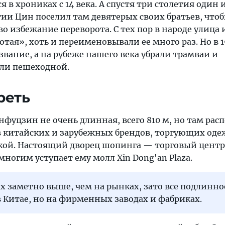
 в хрониках с 14 века. А спустя три столетия один 
ии Цин поселил там девятерых своих братьев, что
о избежание переворота. С тех пор в народе улица 
отая», хоть и переименовывали ее много раз. Но в 19
вание, а на рубеже нашего века убрали трамваи и
али пешеходной.
реть
фуцзин не очень длинная, всего 810 м, но там ра
в китайских и зарубежных брендов, торгующих оде
кой. Настоящий дворец шопинга — торговый центр 
емногим уступает ему молл Xin Dong'an Plaza.
х заметно выше, чем на рынках, зато все подлинное
 Китае, но на фирменных заводах и фабриках.