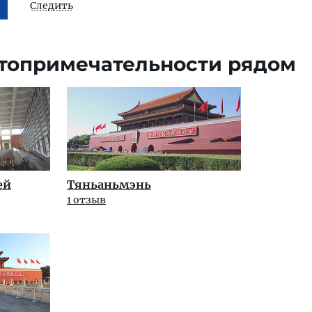
Следить
топримечательности рядом
ей
Тяньаньмэнь
1 отзыв