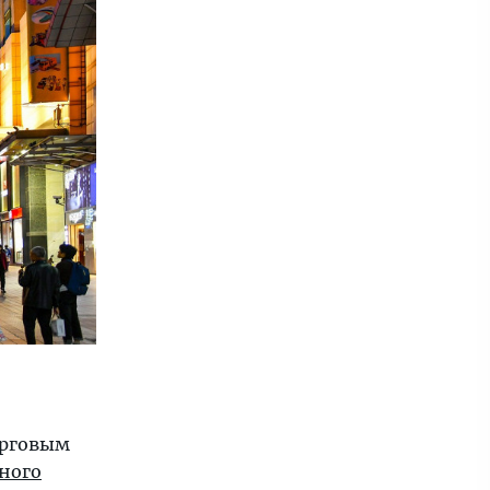
орговым
ного