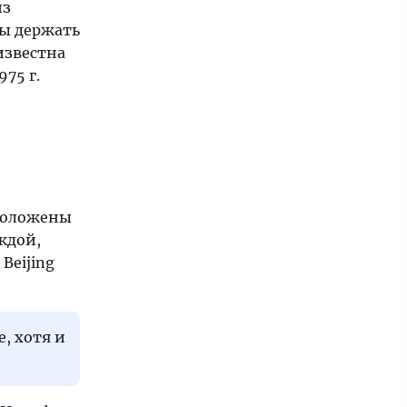
из
бы держать
известна
75 г.
сположены
ждой,
Beijing
, хотя и