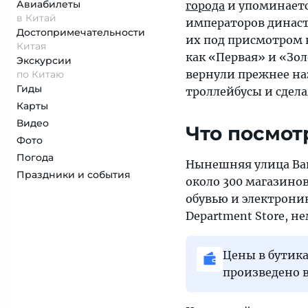
Авиабилеты
города
и упоминается
в Китай
императоров династ
Достопримеча­тельности
их под присмотром в
Китая
как «Первая» и «Зол
Экскурсии
вернули прежнее наз
по Китаю
Гиды
троллейбусы и сдел
Карты
Видео
Что посмот
Фото
Погода
Нынешняя улица Ван
Праздники и события
около 300 магазино
обувью и электрони
Department Store, н
Цены в бутика
произведено в