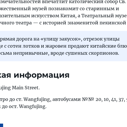
мечательностей впечатлит католический собор Св.
жественный музей познакомит со старинным и
зительным искусством Китая, а Театральный муз
ичного театра — с историей знаменитой пекинской
ямая дорога на «улицу закусок», отрезок улицы
е с сотен лотков и жаровен продают китайские блю
весьма непривычные, вроде сушеных скорпионов.
кая информация
jing Main Street.
ро до ст. Wangfujing, автобусами №№ 20, 10, 41, 37, 5
2 до ост. Wangfujing.