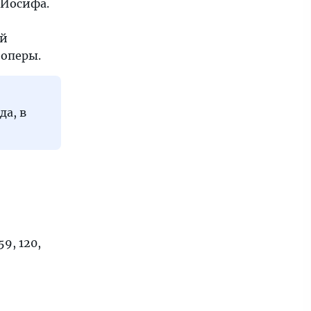
 Иосифа.
ей
 оперы.
да, в
9, 120,