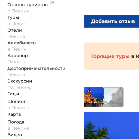
28
Отзывы
туристов
о Пекине
Туры
Добавить отзыв
в Пекин
Отели
Пекина
Авиабилеты
в Пекин
Аэропорт
Горящие туры
в 
Пекина
Достопримеча­тельности
Пекина
Экскурсии
по Пекину
Гиды
Шопинг
в Пекине
Карта
Погода
в Пекине
Видео