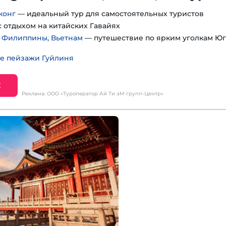
конг
— идеальный тур для самостоятельных туристов
 отдыхом на китайских Гавайях
, Филиппины, Вьетнам
— путешествие по ярким уголкам Юг
е пейзажи Гуйлиня
Е
Реклама: ООО «Туроператор Ай Ти эМ групп-Центр»