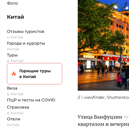
Фото
Китай
Отзывы туристов
о Китае
Города и курорты
Китая
Туры
в Китай
Горящие туры
в Китай
Виза
в Китай
i viewfinder, Shutterst
ПЦР и тесты на COVID
Страховка
в Китай
Улица Ванфуцзин — 
Отели
кварталом и вечерн
Китая