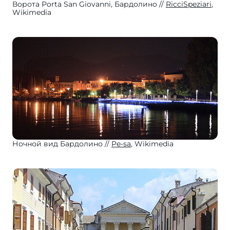
Ворота Porta San Giovanni, Бардолино
RicciSpeziari
,
Wikimedia
Ночной вид Бардолино
Pe-sa
, Wikimedia