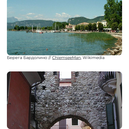
Берега Бардолино
ChiemseeMan
, Wikimedia