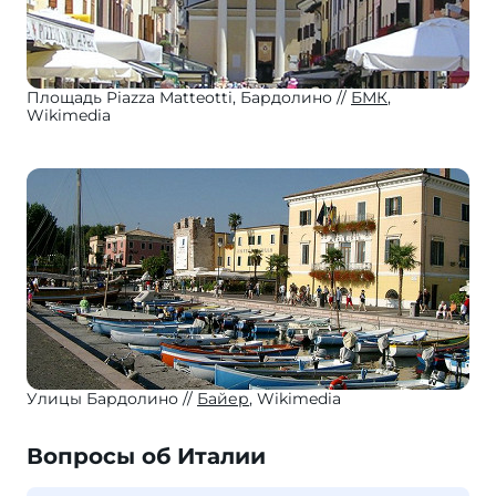
Площадь Piazza Matteotti, Бардолино
БМК
,
Wikimedia
Улицы Бардолино
Байер
, Wikimedia
Вопросы об Италии