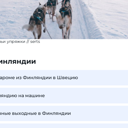
чьи упряжки
serts
инляндии
 пароме из Финляндии в Швецию
нляндию на машине
ивные выходные в Финляндии