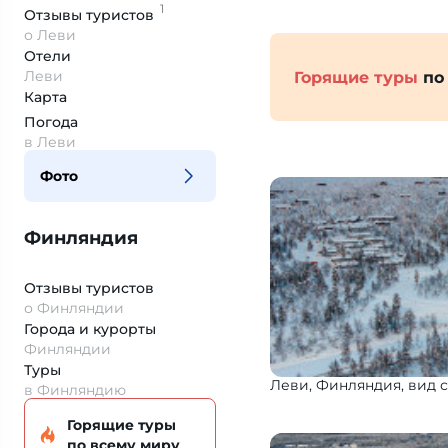
1
Отзывы
туристов
о Леви
Отели
Леви
Горящие туры
по
Карта
Погода
в Леви
Фото
Финляндия
Отзывы туристов
о Финляндии
Города и курорты
Финляндии
Туры
Леви, Финляндия, вид с
в Финляндию
Горящие туры
по всему миру