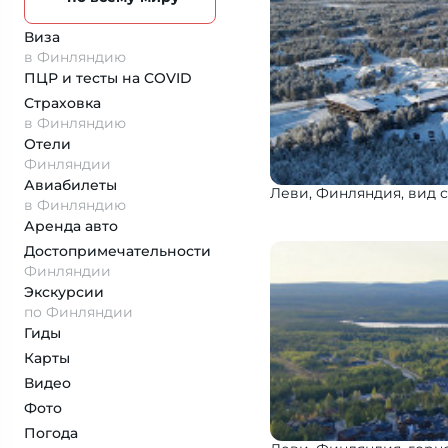
Виза
в Финляндию
ПЦР и тесты на COVID
Страховка
в Финляндию
Отели
Финляндии
Авиабилеты
Леви, Финляндия, вид 
в Финляндию
Аренда авто
Достопримеча­тельности
Финляндии
Экскурсии
по Финляндии
Гиды
Карты
Видео
Фото
Погода