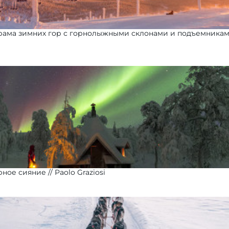
орама зимних гор с горнолыжными склонами и подъемника
рное сияние
Paolo Graziosi