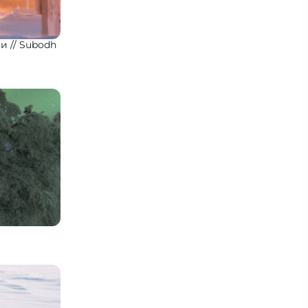
ми
Subodh