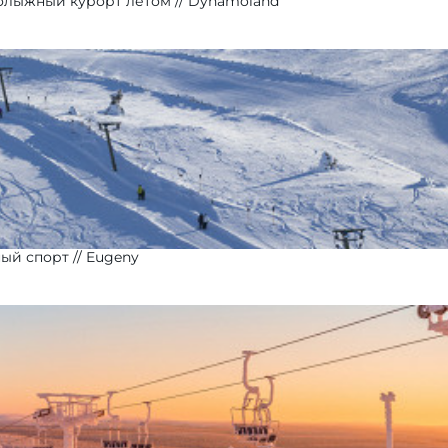
нолыжный курорт летом
Dynamoland
ный спорт
Eugeny