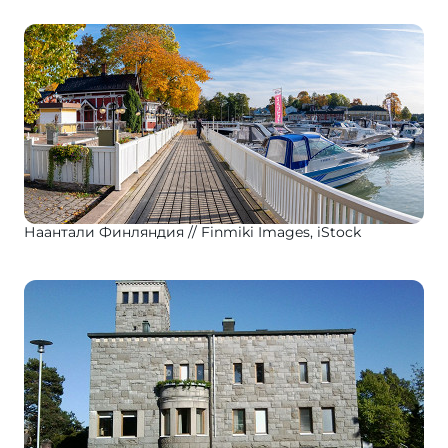
Наантали Финляндия
Finmiki Images, iStock