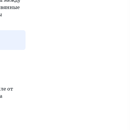
ны между
ревянные
ы
ле от
а