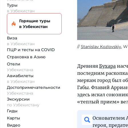
Туры
в Узбекистан
Горящие туры
в Узбекистан
Виза
в Узбекистан
Stanislav Kozlovskiy
, W
ПЦР и тесты на COVID
Страховка
в Азию
Отели
Древняя
Бухара
насч
Узбекистана
последним раскопка
Авиабилеты
меркам город был о
в Узбекистан
Габы. Флавий Арриа
Достопримеча­тельности
Узбекистана
здесь искал союзни
Экскурсии
«теплый прием» вели
по Узбекистану
Гиды
Основателем 
Карты
героя, предат
Видео