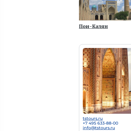
Пои-Калян
tstours.ru
+7 495 633-88-00
info@tstours.ru