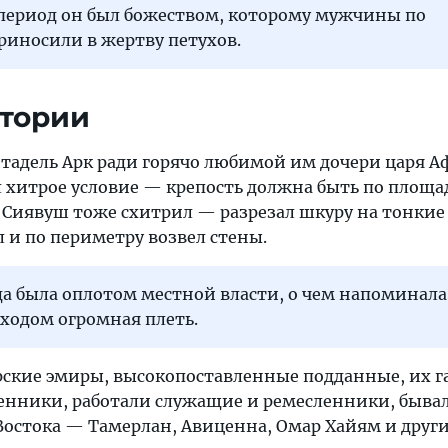
период он был божеством, которому мужчины по
риносили в жертву петухов.
стории
тадель Арк ради горячо любимой им дочери царя А
 хитрое условие — крепость должна быть по площа
 Сиявуш тоже схитрил — разрезал шкуру на тонкие
л и по периметру возвел стены.
да была оплотом местной власти, о чем напоминала
ходом огромная плеть.
арские эмиры, высокопоставленные подданные, их 
щенники, работали служащие и ремесленники, быва
Востока — Тамерлан, Авиценна, Омар Хайям и други