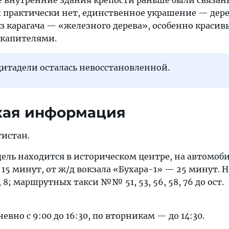
 внутренние здания крепости раньше были связа
их практически нет, единственное украшение — де
з карагача — «железного дерева», особенно красив
 капителями.
цитадели осталась невосстановленной.
кая информация
гистан.
дель находится в историческом центре, на автомоби
15 минут, от ж/д вокзала «Бухара-1» — 25 минут. Н
 8; маршрутных такси №№ 51, 53, 56, 58, 76 до ост.
вно с 9:00 до 16:30, по вторникам — до 14:30.