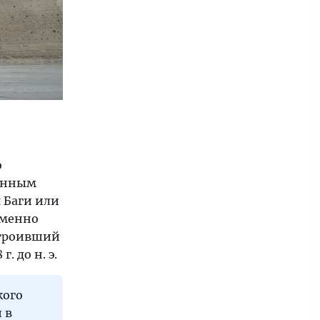
о
менным
 Баги или
именно
строивший
 до н. э.
кого
 в