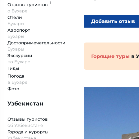
1
Отзывы
туристов
о Бухаре
Отели
Добавить отзыв
Бухары
Аэропорт
Бухары
Достопримеча­тельности
Бухары
Экскурсии
Горящие туры
в 
по Бухаре
Гиды
Погода
в Бухаре
Фото
Узбекистан
Отзывы туристов
об Узбекистане
Города и курорты
Узбекистана