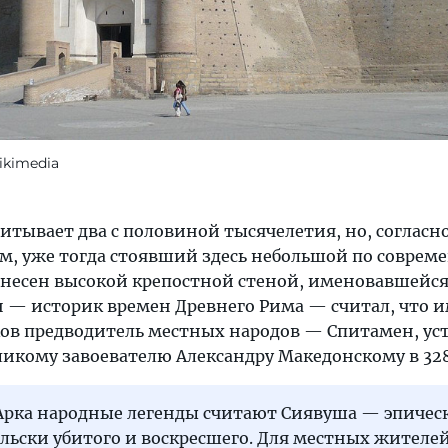
ikimedia
итывает два с половиной тысячелетия, но, согласн
м, уже тогда стоявший здесь небольшой по совре
бнесен высокой крепостной стеной, именовавшейся
н — историк времен Древнего Рима — считал, что 
ков предводитель местных народов — Спитамен, у
кому завоевателю Александру Македонскому в 328 г.
Арка народные легенды считают Сиявуша — эпичес
ельски убитого и воскресшего. Для местных жителей