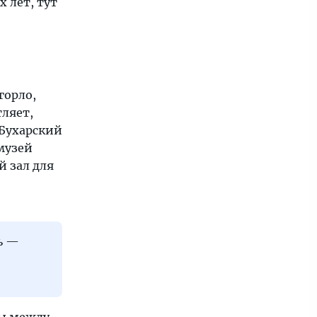
 лет, тут
горло,
тляет,
 Бухарский
музей
 зал для
ь —