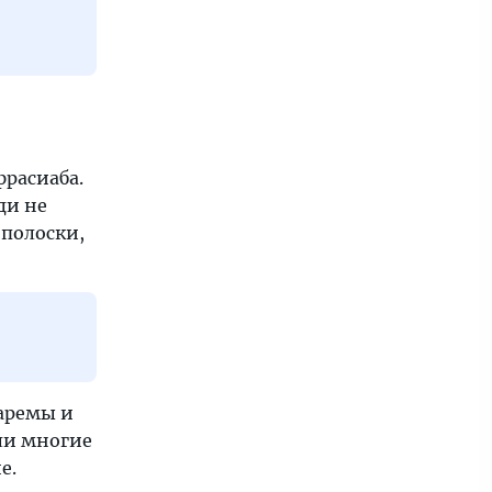
фрасиаба.
ди не
 полоски,
гаремы и
ли многие
е.