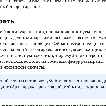
пости отвечала самым современным стандартам тех
ый двор, и арсенал.
реть
 и башни-укрепления, напоминающие бутылочное 
 цитадель с минаретами по бокам — все это впеча
большая часть — новодел. Сейчас внутри находится
включающий в себя археологическую экспозицию, 
ьменности, нумизматики, тюрьму Зиндан, тронный
 и конюшню. Везде из восковых фигур разыграны
сь житейские сюжеты.
ной стены составляет 789,6 м, внутренняя площад
гда-то Арк окружал ров с водой, сейчас здесь ровная