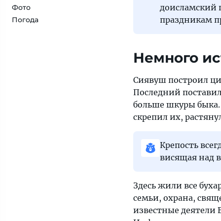
доисламский 
Фото
праздникам п
Погода
Немного и
Сиявуш построил ци
Последний поставил
больше шкуры быка.
скрепил их, растяну
Крепость всег
висящая над в
Здесь жили все бух
семьи, охрана, свя
известные деятели 