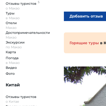
5
Отзывы
туристов
о Макао
Туры
Добавить отзыв
в Макао
Отели
Макао
Достопримеча­тельности
Макао
Экскурсии
Горящие туры
в 
по Макао
Карта
Погода
в Макао
Видео
Фото
Китай
Отзывы туристов
о Китае