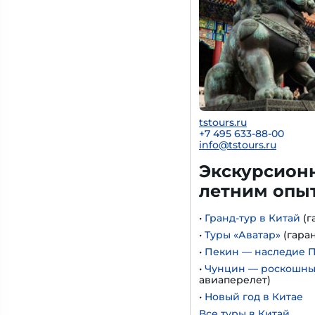
tstours.ru
+7 495 633-88-00
info@tstours.ru
Экскурсионн
летним опы
•
Гранд-тур в Китай
(г
•
Туры «Аватар»
(гара
•
Пекин — наследие 
•
Чунцин — роскошный
авиаперелет)
•
Новый год в Китае
Все туры в Китай