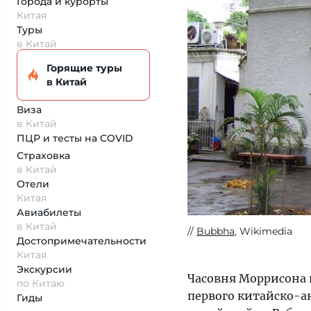
Города и курорты
Китая
Туры
в Китай
Горящие туры
в Китай
Виза
в Китай
ПЦР и тесты на COVID
Страховка
в Китай
Отели
Китая
Авиабилеты
в Китай
Bubbha
, Wikimedia
Достопримеча­тельности
Китая
Экскурсии
Часовня Моррисона 
по Китаю
первого китайско-ан
Гиды