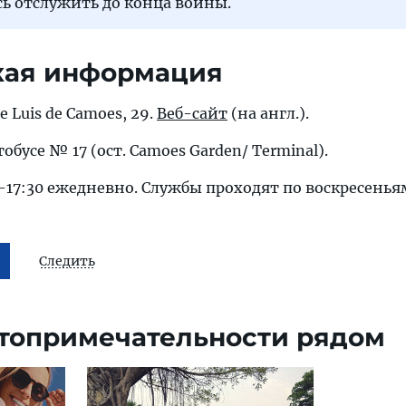
сь отслужить до конца войны.
кая информация
e Luis de Camoes, 29.
Веб-сайт
(на англ.).
тобусе № 17 (ост. Camoes Garden/ Terminal).
17:30 ежедневно. Службы проходят по воскресеньям
Следить
топримечательности рядом