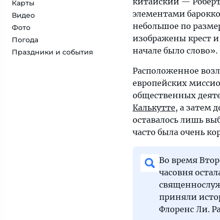
китайский — Роберт
Карты
элементами барокко 
Видео
небольшое по разме
Фото
изображены крест и
Погода
начале было слово».
Праздники и события
Расположенное возл
европейских миссио
общественных деяте
Калькутте
, а затем 
оставалось лишь вы
часто была очень ко
Во время Втор
часовня остал
священнослуж
приняли исто
Флоренс Ли. Р