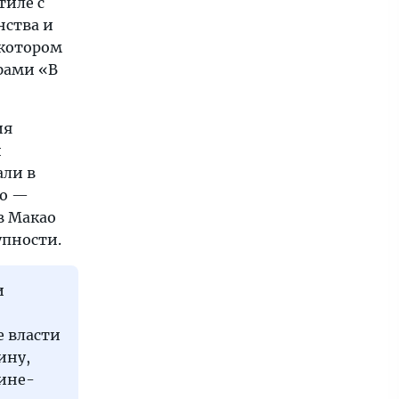
тиле с
нства и
 котором
фами «В
ия
и
али в
ао —
в Макао
упности.
и
е власти
ину,
щине-