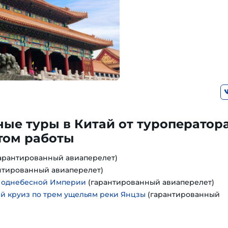
ые туры в Китай от туроператора
том работы
арантированный авиаперелет)
нтированный авиаперелет)
Поднебесной Империи
(гарантированный авиаперелет)
 круиз по трем ущельям реки Янцзы
(гарантированный