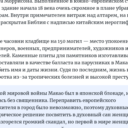
а Моррисона. Выполненное в южно-европейском с
здание начала 18 века очень скромное в плане убра
рам. Внутри примечателен витраж над алтарем, на
 раскрытая Библия с надписью китайским иерогли
е часовни кладбище на 150 могил — место упокоен
неров, военных, предпринимателей, художников 
лей. Каменные плиты для памятников изготавлив
доставляли в качестве балласта на парусниках в Мак
бить имя и даты жизни. Судя по последним, жизнь 
ротка из-за тропических болезней и высокой прест
ой мировой войны Макао был в японской блокаде, 
ась без священника. Переправить европейского
ителя в город было невозможно, поэтому духовны
рическое решение посвятить в духовный сан женщ
азгорелся громкий скандал, но первой в мире жен