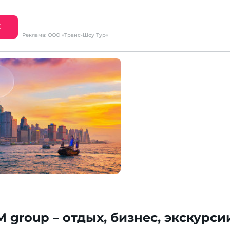
Е
Реклама: ООО «Транс-Шоу Тур»
M group – отдых, бизнес, экскурси