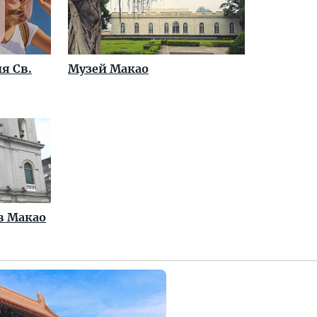
я Св.
Музей Макао
в Макао