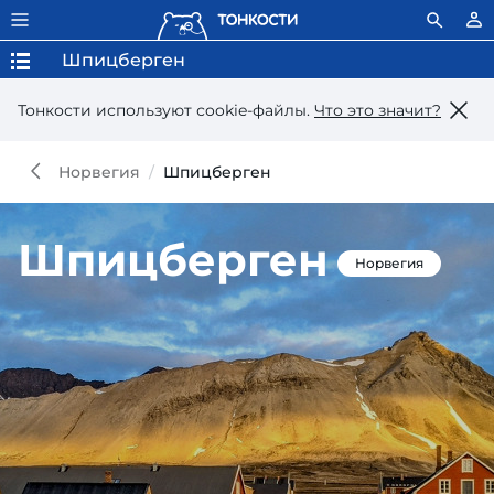
Шпицберген
Тонкости используют сookie-файлы.
Что это значит?
Норвегия
Шпицберген
Шпицберген
Норвегия