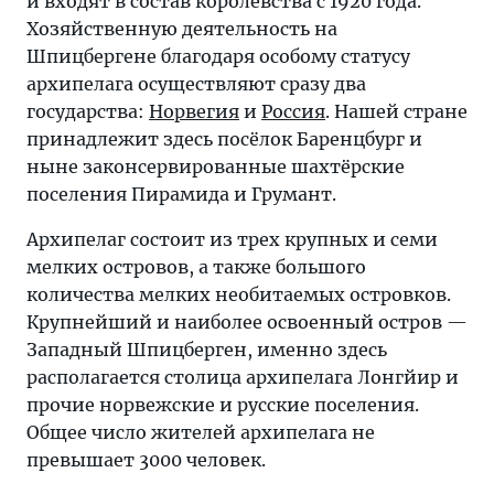
и входят в состав королевства с 1920 года.
Хозяйственную деятельность на
Шпицбергене благодаря особому статусу
архипелага осуществляют сразу два
государства:
Норвегия
и
Россия
. Нашей стране
принадлежит здесь посёлок Баренцбург и
ныне законсервированные шахтёрские
поселения Пирамида и Грумант.
Архипелаг состоит из трех крупных и семи
мелких островов, а также большого
количества мелких необитаемых островков.
Крупнейший и наиболее освоенный остров —
Западный Шпицберген, именно здесь
располагается столица архипелага Лонгйир и
прочие норвежские и русские поселения.
Общее число жителей архипелага не
превышает 3000 человек.