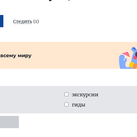
Следить
(1)
 всему миру
экскурсии
гиды