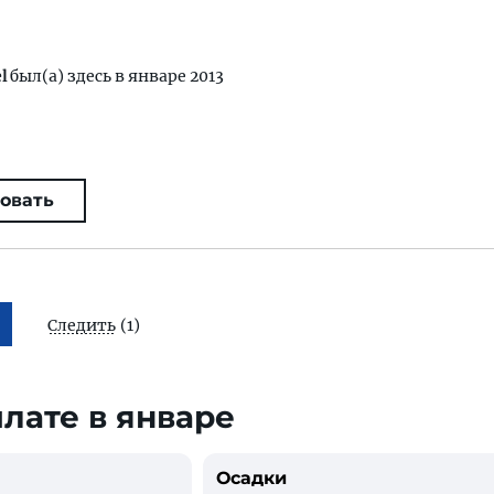
l
был(а) здесь в январе 2013
овать
Следить
(1)
йлате в январе
Осадки