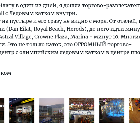
йлату в один из дней, я дошла торгово-развлекател
all с Ледовым катком внутри.
т на пустыре и его сразу не видно с моря. От отелей,
 (Dan Eilat, Royal Beach, Herods), до него идти мину
stral Village, Crowne Plaza, Marina - минут 10. Многи
и. Это не только каток, это ОГРОМНЫЙ торгово-
центр с олимпийским ледовым катком в центре п
иком