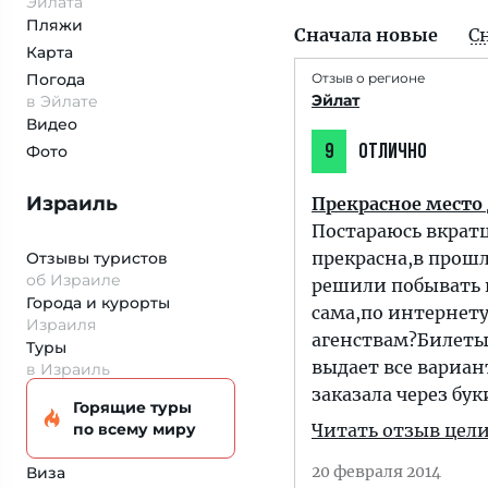
Эйлата
Пляжи
Сначала новые
С
Карта
Погода
Отзыв о регионе
Эйлат
в Эйлате
Видео
Фото
9
ОТЛИЧНО
Израиль
Прекрасное место
Постараюсь вкратц
прекрасна,в прошл
Отзывы туристов
об Израиле
решили побывать н
Города и курорты
сама,по интернету
Израиля
агенствам?Билеты 
Туры
выдает все вариа
в Израиль
заказала через бу
Горящие туры
по всему миру
Читать отзыв цел
20 февраля 2014
Виза