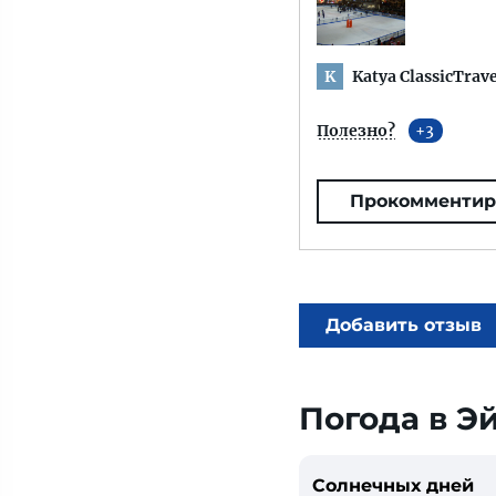
Katya ClassicTrave
K
Полезно?
3
Прокомментир
Добавить отзыв
Погода в Э
Солнечных дней