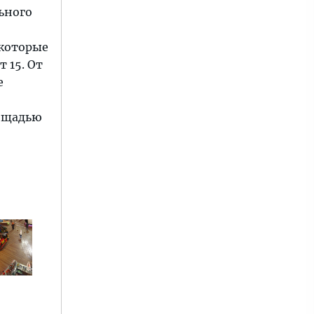
ьного
 которые
т 15. От
е
лощадью