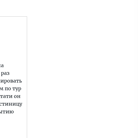
на
 раз
нировать
м по тур
стати он
остиницу
бытию