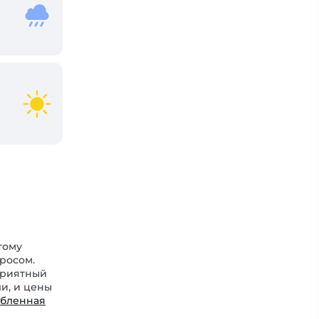
тому
росом.
приятный
и, и цены
абленная