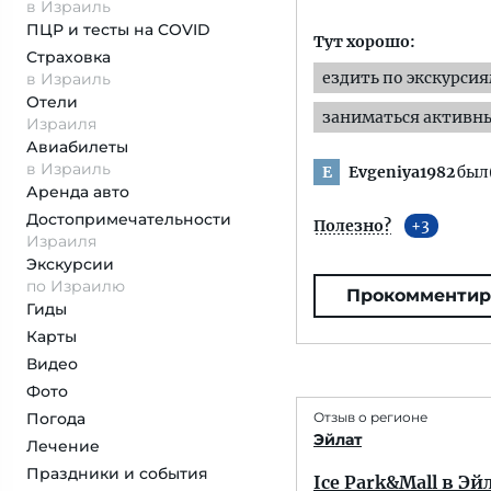
в Израиль
ПЦР и тесты на COVID
Тут хорошо:
Страховка
ездить по экскурси
в Израиль
Отели
заниматься активн
Израиля
Авиабилеты
в Израиль
Evgeniya1982
был(
E
Аренда авто
Достопримеча­тельности
Полезно?
3
Израиля
Экскурсии
по Израилю
Прокомментир
Гиды
Карты
Видео
Фото
Погода
Отзыв о регионе
Эйлат
Лечение
Праздники и события
Ice Park&Mall в Эй