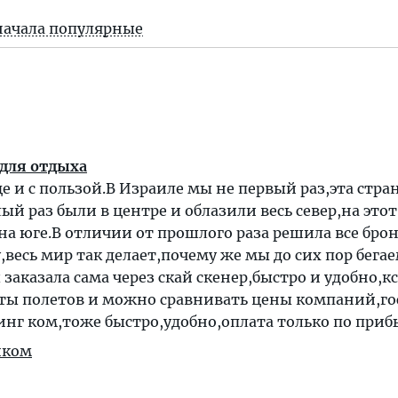
начала популярные
 для отдыха
е и с пользой.В Израиле мы не первый раз,эта стра
ый раз были в центре и облазили весь север,на этот
а юге.В отличии от прошлого раза решила все бро
,весь мир так делает,почему же мы до сих пор бегае
заказала сама через скай скенер,быстро и удобно,к
нты полетов и можно сравнивать цены компаний,г
кинг ком,тоже быстро,удобно,оплата только по при
иком