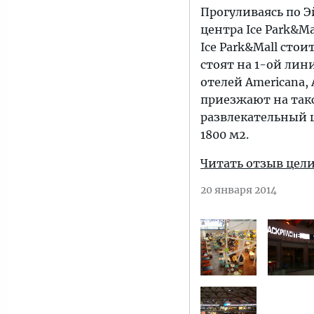
Прогуливаясь по Э
центра Ice Park&M
Ice Park&Mall стои
стоят на 1-ой линии
отелей Americana, A
приезжают на такс
развлекательный 
1800 м2.
Читать отзыв цел
20 января 2014