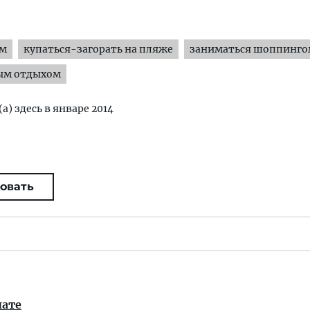
ям
купаться-загорать на пляже
заниматься шоппинго
ым отдыхом
а) здесь в январе 2014
овать
лате