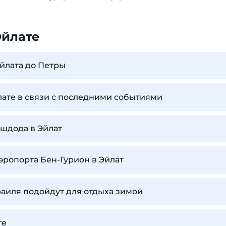
Эйлате
Эйлата до Петры
лате в связи с последними событиями
Ашдода в Эйлат
аэропорта Бен-Гурион в Эйлат
аиля подойдут для отдыха зимой
те