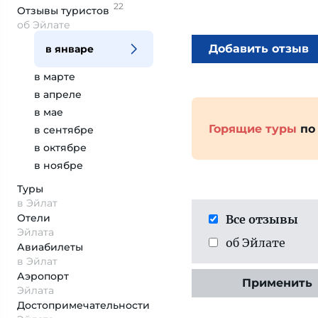
22
Отзывы
туристов
об Эйлате
Добавить отзыв
в январе
в марте
в апреле
в мае
Горящие туры
по
в сентябре
в октябре
в ноябре
Туры
в Эйлат
Отели
Все отзывы
Эйлата
об Эйлате
Авиабилеты
в Эйлат
Аэропорт
Применить
Эйлата
Достопримеча­тельности