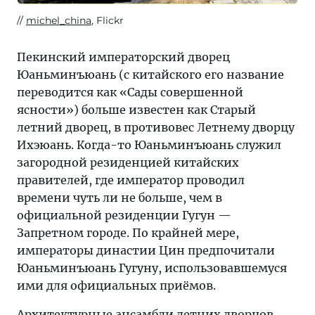
michel_china
, Flickr
Пекинский императорский дворец
Юаньминъюань (с китайского его название
переводится как «Сады совершенной
ясности») больше известен как Старый
летний дворец, в противовес Летнему дворцу
Ихэюань. Когда-то Юаньминъюань служил
загородной резиденцией китайских
правителей, где император проводил
времени чуть ли не больше, чем в
официальной резиденции Гугун —
Запретном городе. По крайней мере,
императоры династии Цин предпочитали
Юаньминъюань Гугуну, использовавшемуся
ими для официальных приёмов.
Архитектурные ансамбли летних дворцов