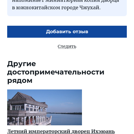
в южнокитайском городе Чжухай.
Добавить отзыв
Следить
Другие
достопримечательности
рядом
Летний императорский дворец Ихэюань