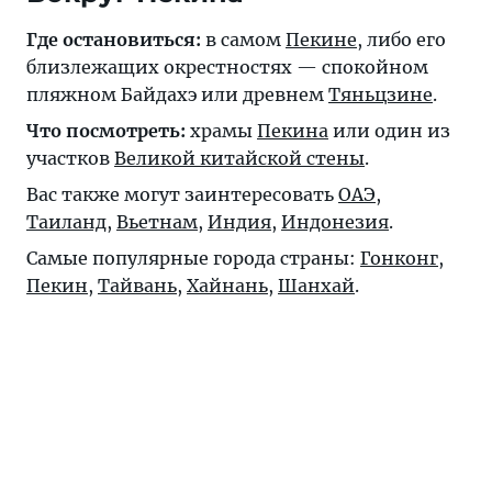
Где остановиться:
в самом
Пекине
, либо его
близлежащих окрестностях — спокойном
пляжном Байдахэ или древнем
Тяньцзине
.
Что посмотреть:
храмы
Пекина
или один из
участков
Великой китайской стены
.
Вас также могут заинтересовать
ОАЭ
,
Таиланд
,
Вьетнам
,
Индия
,
Индонезия
.
Самые популярные города страны:
Гонконг
,
Пекин
,
Тайвань
,
Хайнань
,
Шанхай
.