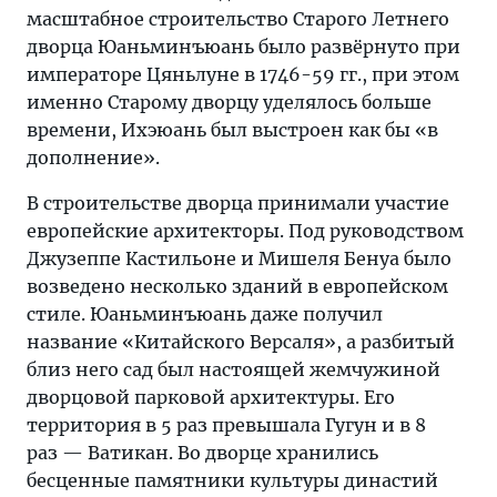
масштабное строительство Старого Летнего
дворца Юаньминъюань было развёрнуто при
императоре Цяньлуне в 1746-59 гг., при этом
именно Старому дворцу уделялось больше
времени, Ихэюань был выстроен как бы «в
дополнение».
В строительстве дворца принимали участие
европейские архитекторы. Под руководством
Джузеппе Кастильоне и Мишеля Бенуа было
возведено несколько зданий в европейском
стиле. Юаньминъюань даже получил
название «Китайского Версаля», а разбитый
близ него сад был настоящей жемчужиной
дворцовой парковой архитектуры. Его
территория в 5 раз превышала Гугун и в 8
раз — Ватикан. Во дворце хранились
бесценные памятники культуры династий