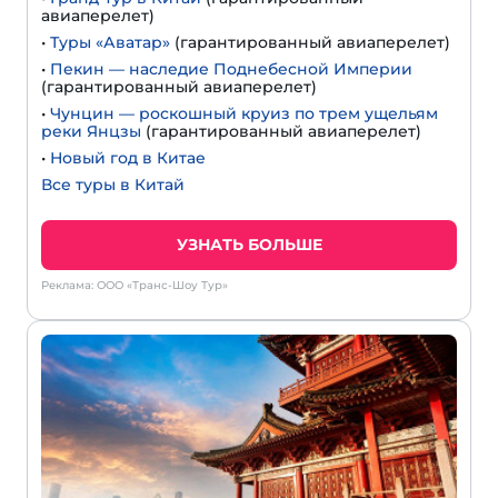
авиаперелет)
•
Туры «Аватар»
(гарантированный авиаперелет)
•
Пекин — наследие Поднебесной Империи
(гарантированный авиаперелет)
•
Чунцин — роскошный круиз по трем ущельям
реки Янцзы
(гарантированный авиаперелет)
•
Новый год в Китае
Все туры в Китай
УЗНАТЬ БОЛЬШЕ
Реклама: ООО «Транс-Шоу Тур»