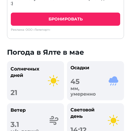
:)
БРОНИРОВАТЬ
Реклама: ООО «Телепорт»
Погода в Ялте в мае
Осадки
Солнечных
дней
45
мм,
21
умеренно
Световой
Ветер
день
3.1
14:12