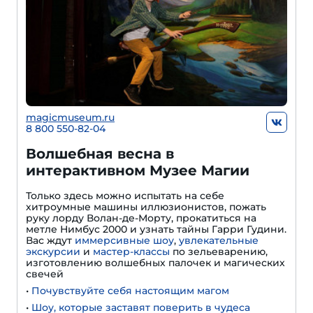
magicmuseum.ru
8 800 550-82-04
Волшебная весна в
интерактивном Музее Магии
Только здесь можно испытать на себе
хитроумные машины иллюзионистов, пожать
руку лорду Волан-де-Морту, прокатиться на
метле Нимбус 2000 и узнать тайны Гарри Гудини.
Вас ждут
иммерсивные шоу
,
увлекательные
экскурсии
и
мастер-классы
по зельеварению,
изготовлению волшебных палочек и магических
свечей
•
Почувствуйте себя настоящим магом
•
Шоу, которые заставят поверить в чудеса