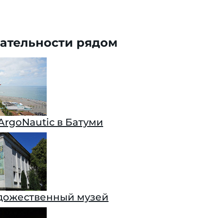
ательности рядом
rgoNautic в Батуми
дожественный музей