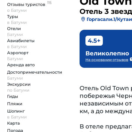
Old Town
115
Отзывы
туристов
Отель 3 звез
о Батуми
Туры
Горгасали.1/Кутаи
в Батуми
Отели
Батуми
4.5+
Авиабилеты
в Батуми
Великолепно
Аэропорт
Батуми
На основании отзывов
Аренда авто
Достопримеча­тельности
Батуми
Экскурсии
Отель Old Town 
по Батуми
побережья Черно
Гиды
независимым отз
Пляжи
км, а до междун
Шопинг
в Батуми
Карта
В отеле предла
Погода