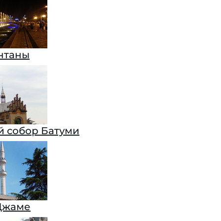
нтаны
 собор Батуми
Джаме