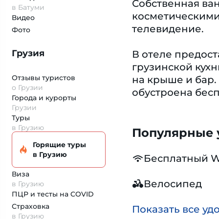
Собственная ва
в Батуми
косметическими
Видео
телевидение.
Фото
Грузия
В отеле предост
грузинской кухн
Отзывы туристов
на крыше и бар.
о Грузии
обустроена бесп
Города и курорты
Грузии
Туры
в Грузию
Популярные у
Горящие туры
в Грузию
Бесплатный W
Виза
Велосипед
в Грузию
ПЦР и тесты на COVID
Страховка
Показать все уд
в Грузию