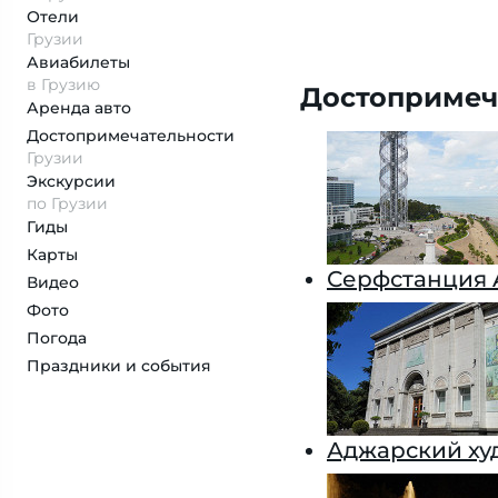
Отели
Грузии
Авиабилеты
в Грузию
Достопримеч
Аренда авто
Достопримеча­тельности
Грузии
Экскурсии
по Грузии
Гиды
Карты
Серфстанция A
Видео
Фото
Погода
Праздники и события
Аджарский ху