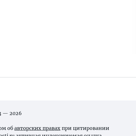
03 — 2026
ном об
авторских правах
при цитировании
osti.ru активная индексируемая ссылка