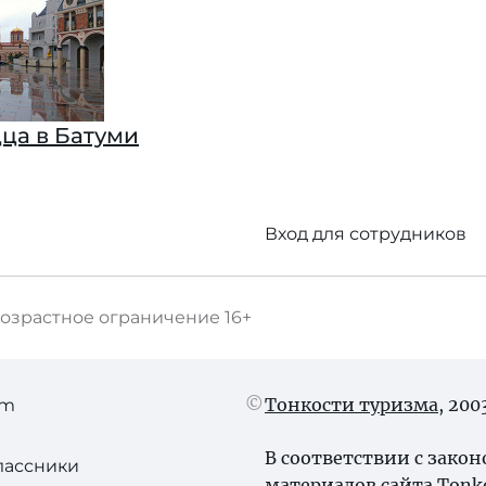
ца в Батуми
Вход для сотрудников
озрастное ограничение
16+
Тонкости туризма
, 20
am
В соответствии с зако
лассники
материалов сайта Tonk