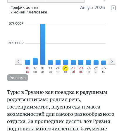
График цен на 
Август 2026
7
ночей
 / человека
577 000
₽
309 800
₽
13
14
15
16
17
18
19
20
21
22
23
24
25
26
27
28
29
чт
пт
сб
вс
пн
вт
ср
чт
пт
сб
вс
пн
вт
ср
чт
пт
сб
Реклама
Туры в Грузию как поездка к радушным
родственникам: родная речь,
гостеприимство, вкусная еда и масса
возможностей для самого разнообразного
отдыха. За прошедшие десять лет Грузия
подновила многочисленные батумские