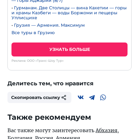
— горы Аджарии (8/7)
•
Гурманам. Две Столицы — вина Кахетии — горы
и храмы Казбеги — воды Боржоми и пещеры
Уплисцихе
•
Грузия — Армения. Максимум
Все туры в Грузию
УЗНАТЬ БОЛЬШЕ
Реклама: ООО «Транс-Шоу Тур»
Делитесь тем, что нравится
Скопировать ссылку
Также рекомендуем
Вас также могут заинтересовать
Абхазия
,
Болгария
,
Россия
,
Армения
.