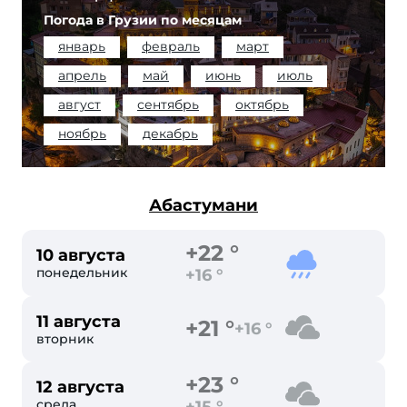
Погода в Грузии по месяцам
январь
февраль
март
апрель
май
июнь
июль
август
сентябрь
октябрь
ноябрь
декабрь
Абастумани
+22 °
10 августа
понедельник
+16 °
11 августа
+21 °
+16 °
вторник
+23 °
12 августа
среда