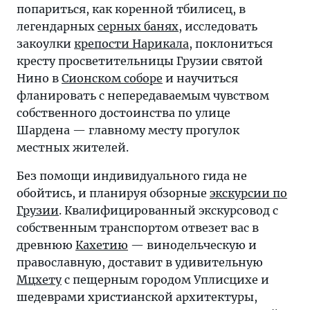
попариться, как коренной тбилисец, в
легендарных
серных банях
, исследовать
закоулки
крепости Нарикала
, поклониться
кресту просветительницы Грузии святой
Нино в
Сионском соборе
и научиться
фланировать с непередаваемым чувством
собственного достоинства по улице
Шардена — главному месту прогулок
местных жителей.
Без помощи индивидуального гида не
обойтись, и планируя обзорные
экскурсии по
Грузии
. Квалифицированный экскурсовод с
собственным транспортом отвезет вас в
древнюю
Кахетию
— винодельческую и
православную, доставит в удивительную
Мцхету
с пещерным городом Уплисцихе и
шедеврами христианской архитектуры,