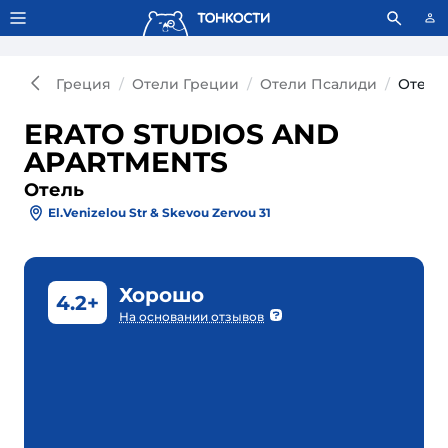
Тонкости используют сookie-файлы.
Что это значит?
Греция
Отели Греции
Отели Псалиди
Отель
ERATO STUDIOS AND
APARTMENTS
Отель
El.Venizelou Str & Skevou Zervou 31
Хорошо
4.2+
На основании отзывов