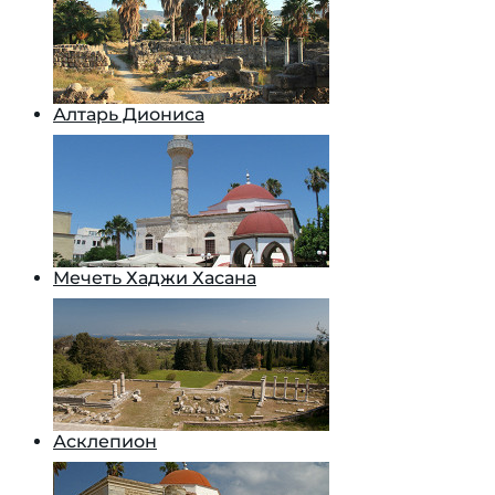
Алтарь Диониса
Мечеть Хаджи Хасана
Асклепион