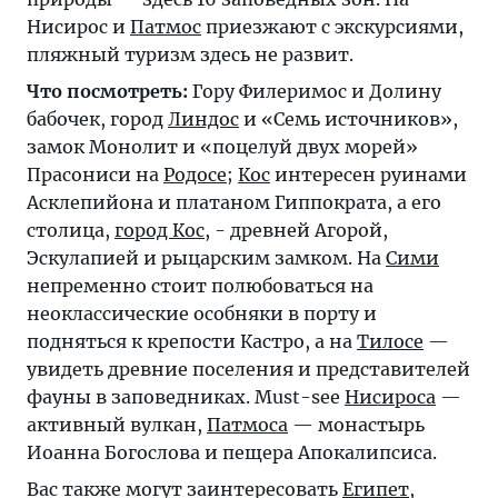
Нисирос и
Патмос
приезжают с экскурсиями,
пляжный туризм здесь не развит.
Что посмотреть:
Гору Филеримос и Долину
бабочек, город
Линдос
и «Семь источников»,
замок Монолит и «поцелуй двух морей»
Прасониси на
Родосе
;
Кос
интересен руинами
Асклепийона и платаном Гиппократа, а его
столица,
город Кос
, - древней Агорой,
Эскулапией и рыцарским замком. На
Сими
непременно стоит полюбоваться на
неоклассические особняки в порту и
подняться к крепости Кастро, а на
Тилосе
—
увидеть древние поселения и представителей
фауны в заповедниках. Must-see
Нисироса
—
активный вулкан,
Патмоса
— монастырь
Иоанна Богослова и пещера Апокалипсиса.
Вас также могут заинтересовать
Египет
,