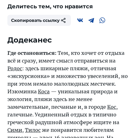
Делитесь тем, что нравится
Скопировать ссылку
Додеканес
Где остановиться:
Тем, кто хочет от отдыха
всё и сразу, имеет смысл отправиться на
Родос
: здесь шикарные пляжи, отличная
«экскурсионка» и множество увеселений, но
при этом немало малолюдных местечек.
Изюминка
Коса
— уникальная природа и
экология, пляжи здесь не менее
замечательные, песчаные и, в городе
Кос
,
галечные. Уединенный отдых в типично
греческой радушной атмосфере ищите на
Сими
,
Тилос
же понравится любителям
природы — здесь 16 заповедных зон. На