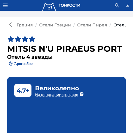
Тонкости используют сookie-файлы.
Что это значит?
Греция
Отели Греции
Отели Пирея
Отель MI
MITSIS N'U PIRAEUS PORT
Отель 4 звезды
Ἀριστείδου
Великолепно
4.7+
На основании отзывов