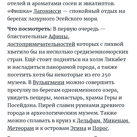
отелей и ароматами сосен и эвкалиптов.
«Фишка»
Лагонисси
— спокойный отдых на
берегах лазурного Эгейского моря.
Что посмотреть:
В первую очередь —
блистательные
Афины
,
достопримечательностей
которых с лихвой
хватило бы на несколько средиземноморских
стран. Ещё стоит подняться на холм Ликабет
и насладиться панорамой города, а также
посетить хотя бы некоторые из его 250
музеев. В
Вульягмени
можно совершить
прогулку по берегам одноименного озера,
увидеть пещеры, монастырь, храмы Геры и
Посейдона.
Пирей
славен руинами древнего
города и археологическим музеем. Также
можно сплавать в круиз к
Дельфам
,
Микенам
,
Метеорам
и к островам
Эгина
и
Порос
.