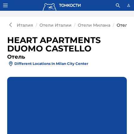
Тонкости используют сookie-файлы.
Что это значит?
Италия
Отели Италии
Отели Милана
Отель 
HEART APARTMENTS
DUOMO CASTELLO
Отель
Different Locations In Milan City Center