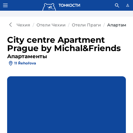
Тонкости используют сookie-файлы.
Что это значит?
Чехия
Отели Чехии
Отели Праги
Апартамент
City centre Apartment
Prague by Michal&Friends
Апартаменты
11 Řehořova