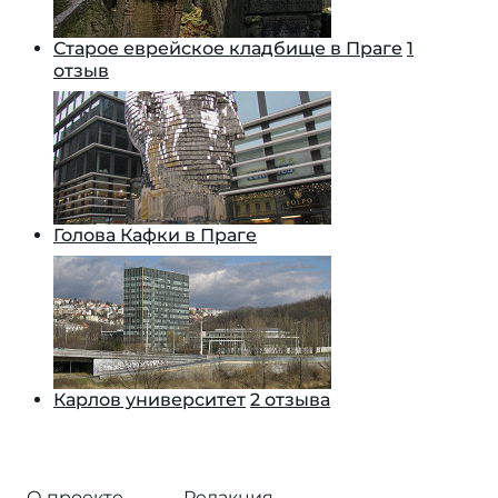
Старое еврейское кладбище в Праге
1
отзыв
Голова Кафки в Праге
Карлов университет
2 отзыва
О проекте
Редакция