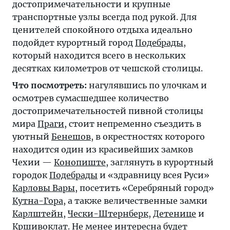
достопримечательности и крупные
транспортные узлы всегда под рукой. Для
ценителей спокойного отдыха идеально
подойдет курортный город
Подебрады
,
который находится всего в нескольких
десятках километров от чешской столицы.
Что посмотреть:
нагулявшись по улочкам и
осмотрев сумасшедшее количество
достопримечательностей пивной столицы
мира
Праги
, стоит непременно съездить в
уютный
Бенешов
, в окрестностях которого
находится один из красивейших замков
Чехии —
Конопиште
, заглянуть в курортный
городок
Подебрады
и «здравницу всея Руси»
Карловы Вары
, посетить «Серебряный город»
Кутна-Гора
, а также величественные замки
Карлштейн
,
Чески-Штернберк
,
Детенице
и
Кршивоклат
. Не менее интересна будет