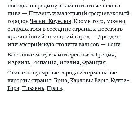
поездка на родину знаменитого чешского
пива —
Пльзень
и маленький средневековый
городок
Чески-Крумлов
. Кроме того, можно
отправиться в соседние страны и посетить
красивейший немецкий город —
Дрезден
или австрийскую столицу вальсов —
Вену
.
Вас также могут заинтересовать
Греция
,
Израиль
,
Испания
,
Италия
,
Франция
.
Самые популярные города и термальные
курорты страны:
Брно
,
Карловы Вары
,
Кутна-
Гора
,
Пльзень
,
Прага
.