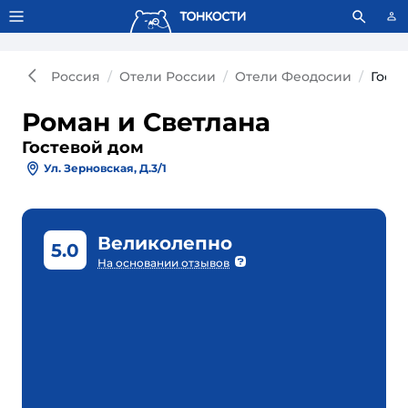
Тонкости используют сookie-файлы.
Что это значит?
Россия
Отели России
Отели Феодосии
Гост
Роман и Светлана
Гостевой дом
Ул. Зерновская, Д.3/1
Великолепно
5.0
На основании отзывов