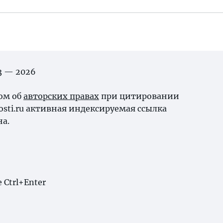
03 — 2026
ном об
авторских правах
при цитировании
osti.ru активная индексируемая ссылка
на.
Ctrl+Enter