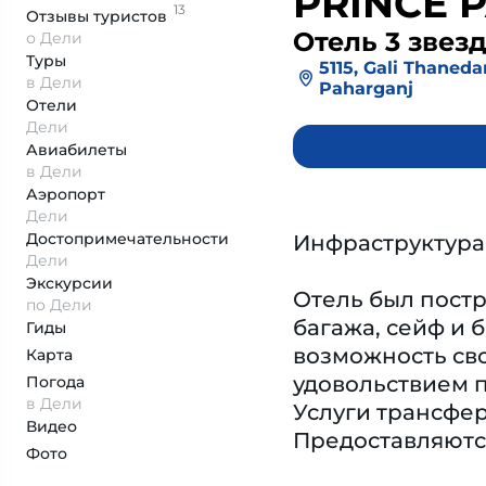
PRINCE 
13
Отзывы
туристов
Отель 3 звез
о Дели
Туры
5115, Gali Thaned
в Дели
Paharganj
Отели
Дели
Авиабилеты
в Дели
Аэропорт
Дели
Достопримеча­тельности
Инфраструктура
Дели
Экскурсии
Отель был постр
по Дели
багажа, сейф и 
Гиды
возможность сво
Карта
удовольствием п
Погода
в Дели
Услуги трансфер
Видео
Предоставляются
Фото