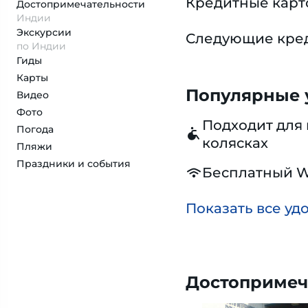
Кредитные карт
Достопримеча­тельности
Индии
Экскурсии
Следующие креди
по Индии
Гиды
Карты
Популярные у
Видео
Фото
Подходит для 
Погода
колясках
Пляжи
Праздники и события
Бесплатный W
Показать все уд
Достопримеч