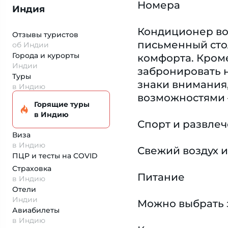
Номера
Индия
Кондиционер воз
Отзывы туристов
письменный стол
об Индии
Города и курорты
комфорта. Кроме
Индии
забронировать н
Туры
знаки внимания
в Индию
возможностями 
Горящие туры
в Индию
Спорт и развле
Виза
в Индию
Свежий воздух и
ПЦР и тесты на COVID
Страховка
Питание
в Индию
Отели
Индии
Можно выбрать 
Авиабилеты
в Индию