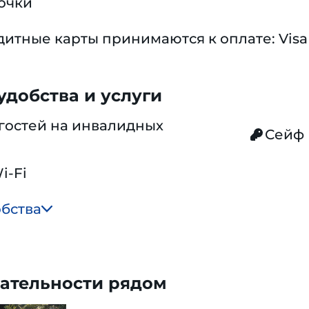
очки
тные карты принимаются к оплате: Visa 
добства и услуги
гостей на инвалидных
Сейф
i-Fi
обства
ательности рядом