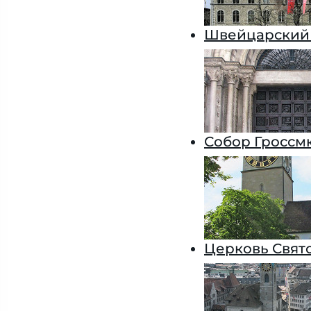
Швейцарский
Собор Гроссм
Церковь Свят