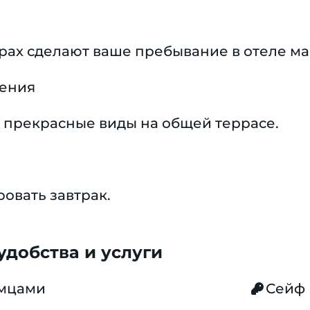
ерах сделают ваше пребывание в отеле 
чения
 прекрасные виды на общей террасе.
овать завтрак.
добства и услуги
омцами
Сейф