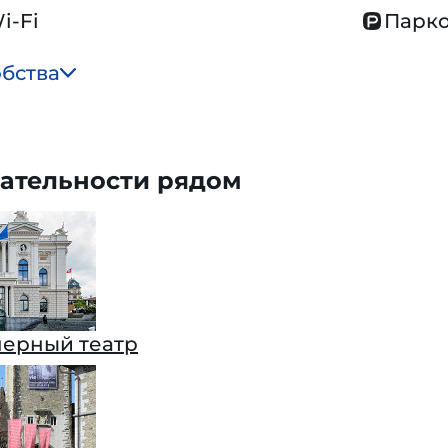
i-Fi
Парко
обства
ательности рядом
ерный театр