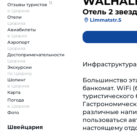
WALHAL
12
Отзывы
туристов
Отель 2 звез
о Цюрихе
Отели
Limmatstr.5
Цюриха
Авиабилеты
в Цюрих
Аэропорт
Цюриха
Достопримеча­тельности
Цюриха
Инфраструктура
Экскурсии
по Цюриху
Большинство эт
Шопинг
в Цюрихе
банкомат. WiFi 
Карта
туристического 
Погода
Гастрономически
в Цюрихе
различные напи
Фото
пользоваться ав
Швейцария
настоящему отдо