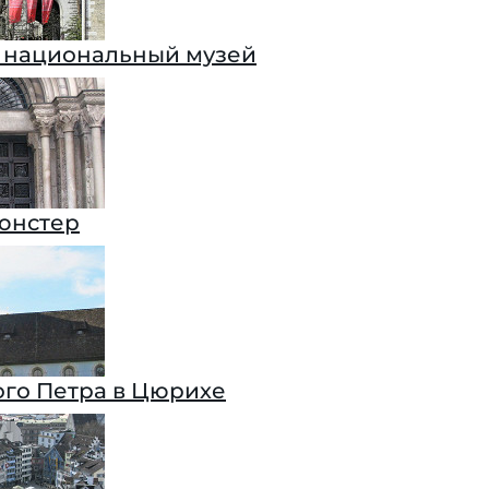
 национальный музей
юнстер
ого Петра в Цюрихе