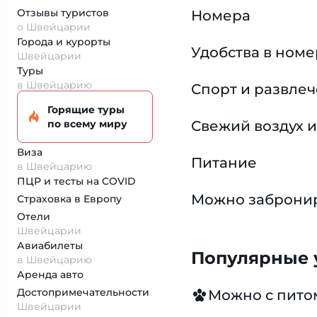
Отзывы туристов
Номера
о Швейцарии
Города и курорты
Удобства в ном
Швейцарии
Туры
в Швейцарию
Спорт и развле
Горящие туры
по всему миру
Свежий воздух и
Виза
Питание
в Швейцарию
ПЦР и тесты на COVID
Можно забронир
Страховка
в Европу
Отели
Швейцарии
Авиабилеты
Популярные у
в Швейцарию
Аренда авто
Достопримеча­тельности
Можно с пит
Швейцарии