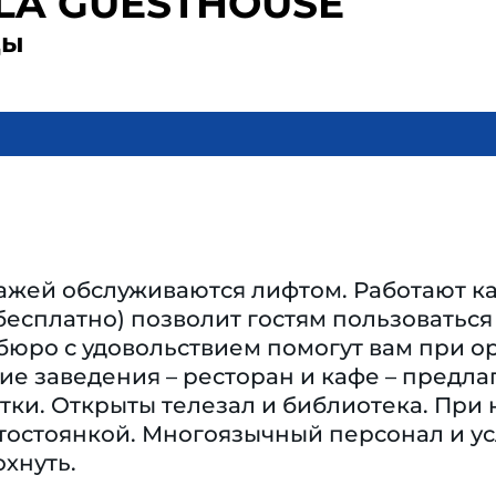
LA GUESTHOUSE
ды
ажей обслуживаются лифтом. Работают ка
(бесплатно) позволит гостям пользоватьс
бюро с удовольствием помогут вам при ор
е заведения – ресторан и кафе – предл
тки. Открыты телезал и библиотека. При
тостоянкой. Многоязычный персонал и ус
хнуть.