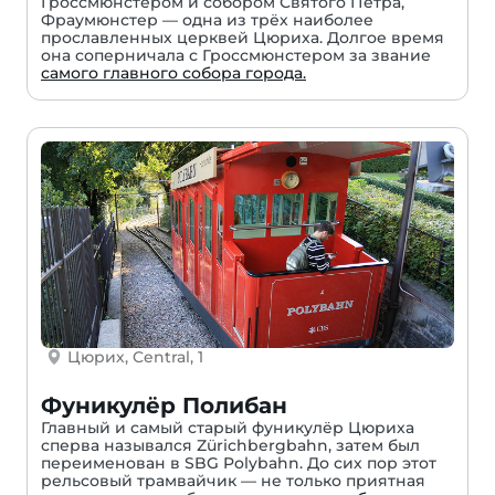
Гроссмюнстером и собором Святого Петра,
Фраумюнстер — одна из трёх наиболее
прославленных церквей Цюриха. Долгое время
она соперничала с Гроссмюнстером за звание
самого главного собора города.
Цюрих, Central, 1
Фуникулёр Полибан
Главный и самый старый фуникулёр Цюриха
сперва назывался Zürichbergbahn, затем был
переименован в SBG Polybahn. До сих пор этот
рельсовый трамвайчик — не только приятная