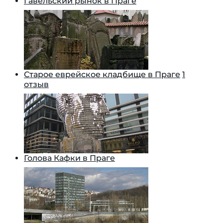
Гавельский рынок в Праге
Старое еврейское кладбище в Праге
1
отзыв
Голова Кафки в Праге