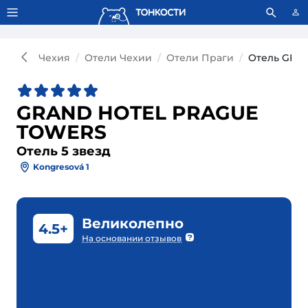
Тонкости используют сookie-файлы.
Что это значит?
Чехия
Отели Чехии
Отели Праги
Отель GRA
GRAND HOTEL PRAGUE
TOWERS
Отель 5 звезд
Kongresová 1
Великолепно
4.5+
На основании отзывов