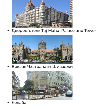
Дворец-отель Taj Mahal Palace and Tower
Вокзал Чхатрапати-Шиваджи
Колаба