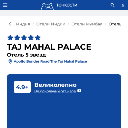
Тонкости используют сookie-файлы.
Что это значит?
Индия
Отели Индии
Отели Мумбая
Отель TA
TAJ MAHAL PALACE
Отель 5 звезд
Apollo Bunder Road The Taj Mahal Palace
Великолепно
4.9+
На основании отзывов